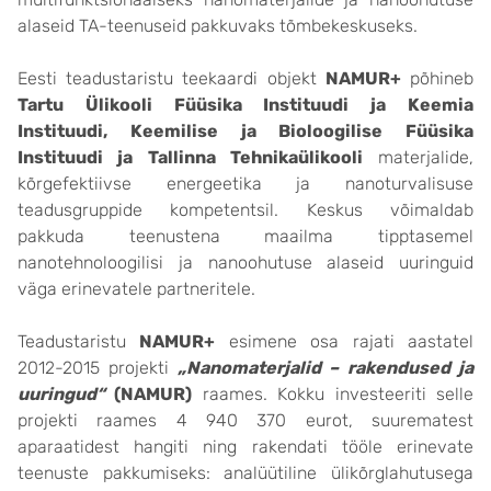
alaseid TA-teenuseid pakkuvaks tõmbekeskuseks.
Eesti teadustaristu teekaardi objekt
NAMUR+
põhineb
Tartu Ülikooli Füüsika Instituudi ja Keemia
Instituudi, Keemilise ja Bioloogilise Füüsika
Instituudi ja Tallinna Tehnikaülikooli
materjalide,
kõrgefektiivse energeetika ja nanoturvalisuse
teadusgruppide kompetentsil. Keskus võimaldab
pakkuda teenustena maailma tipptasemel
nanotehnoloogilisi ja nanoohutuse alaseid uuringuid
väga erinevatele partneritele.
Teadustaristu
NAMUR+
esimene osa rajati aastatel
2012-2015 projekti
„Nanomaterjalid – rakendused ja
uuringud“
(NAMUR)
raames. Kokku investeeriti selle
projekti raames 4 940 370 eurot, suurematest
aparaatidest hangiti ning rakendati tööle erinevate
teenuste pakkumiseks: analüütiline ülikõrglahutusega