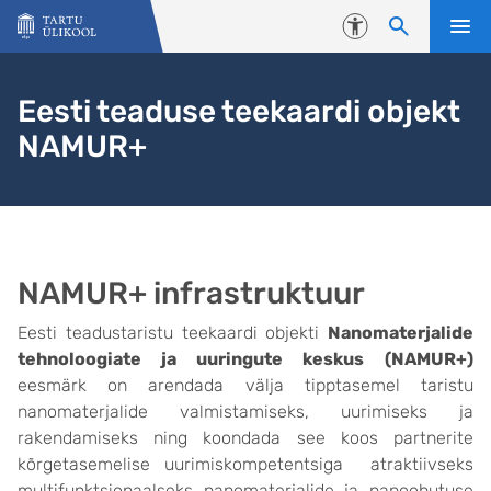
Liigu edasi põhisisu juurde
Juurdepääsetavus
Eesti teaduse teekaardi objekt
NAMUR+
NAMUR+ infrastruktuur
Eesti teadustaristu teekaardi objekti
Nanomaterjalide
tehnoloogiate ja uuringute keskus
(NAMUR+)
eesmärk on arendada välja tipptasemel taristu
nanomaterjalide valmistamiseks, uurimiseks ja
rakendamiseks ning koondada see koos partnerite
kõrgetasemelise uurimiskompetentsiga atraktiivseks
multifunktsionaalseks nanomaterjalide ja nanoohutuse