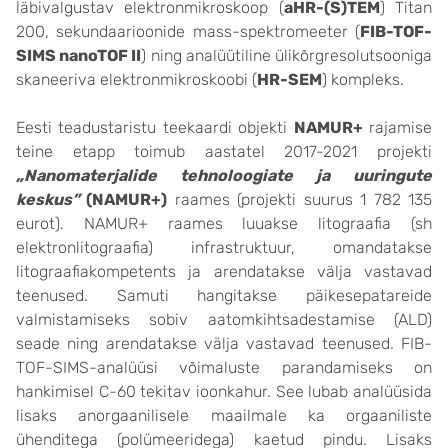
läbivalgustav elektronmikroskoop (
aHR-(S)TEM
) Titan
200, sekundaarioonide mass-spektromeeter (
FIB-TOF-
SIMS nanoTOF II
) ning analüütiline ülikõrgresolutsooniga
skaneeriva elektronmikroskoobi (
HR-SEM
) kompleks.
Eesti teadustaristu teekaardi objekti
NAMUR+
rajamise
teine etapp toimub aastatel 2017-2021 projekti
„Nanomaterjalide tehnoloogiate ja uuringute
keskus”
(NAMUR+)
raames (projekti suurus 1 782 135
eurot). NAMUR+ raames luuakse litograafia (sh
elektronlitograafia) infrastruktuur, omandatakse
litograafiakompetents ja arendatakse välja vastavad
teenused. Samuti hangitakse päikesepatareide
valmistamiseks sobiv aatomkihtsadestamise (ALD)
seade ning arendatakse välja vastavad teenused. FIB-
TOF-SIMS-analüüsi võimaluste parandamiseks on
hankimisel C-60 tekitav ioonkahur. See lubab analüüsida
lisaks anorgaanilisele maailmale ka orgaaniliste
ühenditega (polümeeridega) kaetud pindu. Lisaks