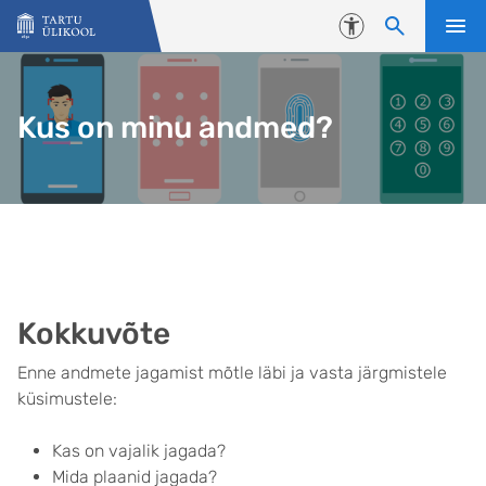
Liigu edasi põhisisu juurde
Juurdepääsetavus
Kus on minu andmed?
Kokkuvõte
Enne andmete jagamist mõtle läbi ja vasta järgmistele
küsimustele:
Kas on vajalik jagada?
Mida plaanid jagada?