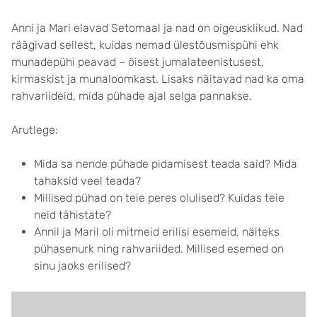
Anni ja Mari elavad Setomaal ja nad on oigeusklikud. Nad
räägivad sellest, kuidas nemad ülestõusmispühi ehk
munadepühi peavad – öisest jumalateenistusest,
kirmaskist ja munaloomkast. Lisaks näitavad nad ka oma
rahvariideid, mida pühade ajal selga pannakse.
Arutlege:
Mida sa nende pühade pidamisest teada said? Mida
tahaksid veel teada?
Millised pühad on teie peres olulised? Kuidas teie
neid tähistate?
Annil ja Maril oli mitmeid erilisi esemeid, näiteks
pühasenurk ning rahvariided. Millised esemed on
sinu jaoks erilised?