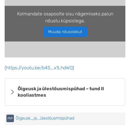
Kolmandate osapoolte sisu nägemiseks palun
nõustu küpsistega.
Muuda nõusolekut
(
https://youtu.be/b4S_x1LhdWQ
)
Õigeusk ja ülestõusmispühad – tund II
kooliastmes
Õigeusk_ja_ülestõusmispühad