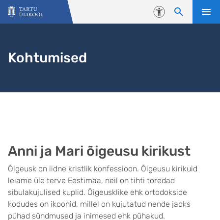
Liigu edasi põhisisu juurde
Juurdepääsetavus
Kohtumised
Anni ja Mari õigeusu kirikust
Õigeusk on iidne kristlik konfessioon. Õigeusu kirikuid
leiame üle terve Eestimaa, neil on tihti toredad
sibulakujulised kuplid. Õigeusklike ehk ortodokside
kodudes on ikoonid, millel on kujutatud nende jaoks
pühad sündmused ja inimesed ehk pühakud.