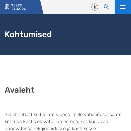
Liigu edasi põhisisu juurde
Juurdepääsetavus
Kohtumised
Avaleht
Sellelt lehestikult leiate videod, mille vahendusel saate
kohtuda Eestis elavate inimestega, kes kuuluvad
erinevatesse religioonidesse ja kristlikesse