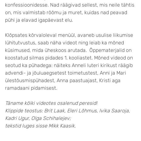
konfessioonidesse. Nad räägivad sellest, mis neile tähtis
on, mis valmistab rõõmu ja muret, kuidas nad peavad
pühi ja elavad igapäevast elu.
Klõpsates kõrvaloleval menüül, avaneb usulise liikumise
lühitutvustus, saab näha videot ning leiab ka mõned
küsimused, mida üheskoos arutada. Õppematerjalid on
koostatud silmas pidades 1. kooliastet. Mõned videod on
seotud ka pühadega: näiteks Anneli luteri kirikust räägib
advendi- ja jõuluaegsetest toimetustest, Anni ja Mari
ülestõusmispühadest, Anna paastuajast, Kristi aga
ramadaani pidamisest.
Täname kõiki videotes osalenud peresid!
Klippide teostus: Brit Laak, Eleri Lõhmus, Ivika Saaroja,
Kadri Ugur,
Olga Schihalejev;
tekstid luges sisse Mikk Kaasik.