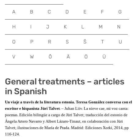
A
B
C
D
E
F
G
H
I
J
K
L
M
N
O
P
R
S
Š
T
U
V
W
Õ
Ä
Ö
Ü
General treatments – articles
in Spanish
Un viaje a través de la literatura estonia. Teresa González conversa con el
escritor e hispanista Jüri Talvet
. – Juhan Liiv. La nieve cae, mi voz canta:
poemas. Edición bilingüe a cargo de Jüri Talvet; traducción del estonio de
Ángela Artero Navarro y Albert Lázaro-Tinaut, en colaboración con Jüri
Talvet; ilustraciones de María de Prada. Madrid: Ediciones Xorki, 2014, pp
116-124.