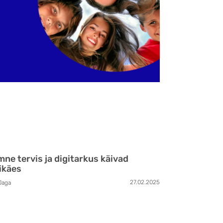
mne tervis ja digitarkus käivad
ikäes
27.02.2025
Jaga