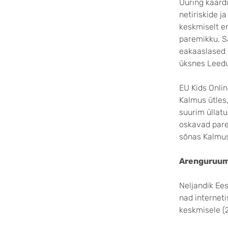
Uuring kaard
netiriskide j
keskmiselt e
paremikku. S
eakaaslased 
üksnes Leedu
EU Kids Onlin
Kalmus ütles,
suurim üllat
oskavad parem
sõnas Kalmus
Arenguruum
Neljandik Ees
nad interneti
keskmisele (