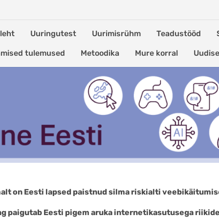
leht
Uuringutest
Uurimisrühm
Teadustööd
mised tulemused
Metoodika
Mure korral
Uudis
jad: Eesti lapsed tegutsev
lt on Eesti lapsed paistnud silma riskialti veebikäitumise
g paigutab Eesti pigem aruka internetikasutusega riikide