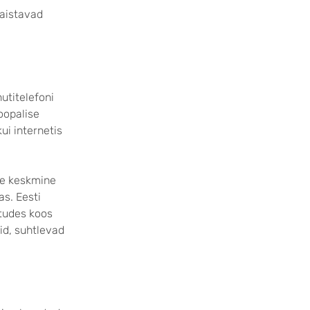
paistavad
utitelefoni
oopalise
ui internetis
ste keskmine
as. Eesti
utudes koos
id, suhtlevad