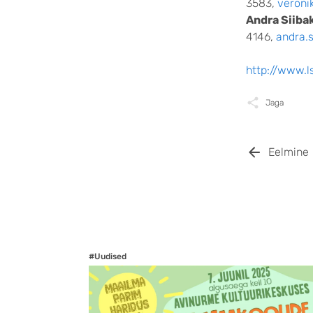
3583,
veroni
Andra Siiba
4146,
andra.
http://www.
Jaga
Eelmine
#Uudised