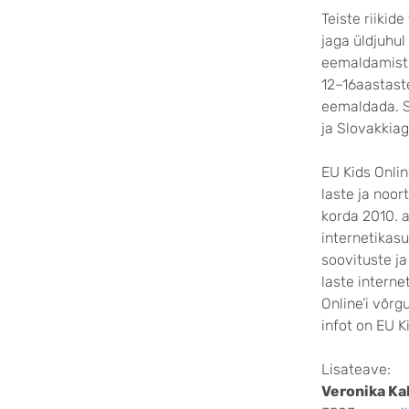
Teiste riikid
jaga üldjuhul
eemaldamist v
12–16aastast
eemaldada. S
ja Slovakkiag
EU Kids Onlin
laste ja noor
korda 2010. a
internetikas
soovituste j
laste interne
Online’i võrg
infot on EU K
Lisateave:
Veronika K