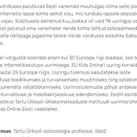
e võrdluses paistavad Eesti vanemad muuhulgas silma selle poo
 internetis lapse kohta sellist sisu, mis tunduks lapsele ebasob
ajav. Küsitlusele eelnenud kuu jooksul oli vaid 1% uuringus o
est palunud oma vanematel nende kohta tehtud sotsiaalmeed
elle näitajaga jagasime teiste riikide võrdluses esikohta Sa
a.
e’i võrgustik koondab enam kui 30 Euroopa riigi teadlasi, kes 
te internetikasutuse uurimisega. EU Kids Online’i uuring korral
astal 25 Euroopa riigis. Uuringu tulemusi kasutatakse laste
utuse teadlikumaks ja turvalisemaks muutmiseks ning selleko
a juhendite väljatöötamiseks. Uurimistulemuste põhjal antakse
titurvalisuse ja meediakirjaoskuse edendamiseks. Eestit esin
ustikus Tartu Ülikooli ühiskonnateaduste instituudi uurimisrü
ids Online Eesti veebilehel.
almus
, Tartu Ülikooli sotsioloogia professor, 5662