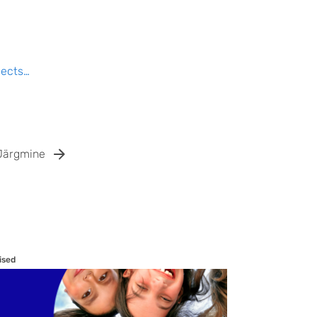
jects…
Järgmine
ised