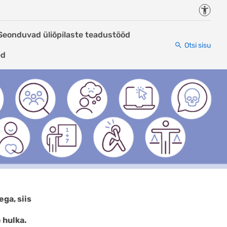
Juurde
Seonduvad üliõpilaste teadustööd
Otsi sisu
ed
ad internetis targalt
ga, siis
 hulka.