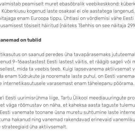
e valmistab peamiselt muret ebasõbralik veebikeskkond: küber
Küberkiusu kogenud laste osakaal ei ole aastatega langenud, 
äitajaga enam Euroopa tippu. Ühtlasi on võrdlemisi vähe Eesti 
usamisest tõsiselt häiritud (näiteks Tšehhis on see näitaja 29
evanemad on tublid
etikasutus on saanud peredes üha tavapärasemaks jututeema
enud 9–16aastastest Eesti lastest väitis, et räägib sageli võ
ellest, mida ta veebis teeb. Kuigi lapsevanema aktiivsemat
da enam tüdrukute ja nooremate laste puhul, on Eesti vanemad
e internetikasutusele varasemast enam tähelepanu pöörama.
e’i Eesti uurimisrühma liige, Tartu Ülikool meediauuringute pr
, et väga rõõmustav on näha, et kaheksa aasta taguste tulem
 Eesti vanemate toonane üsna muretu suhtumine laste intern
utuma hakanud ning vanemad rakendavad erinevaid vanemlik
strateegiaid üha aktiivsemalt.