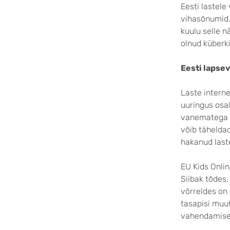
Eesti lastel
vihasõnumid. 
kuulu selle n
olnud küberki
Eesti laps
Laste intern
uuringus osal
vanematega s
võib tähelda
hakanud last
EU Kids Onlin
Siibak tõdes
võrreldes on
tasapisi mu
vahendamise 