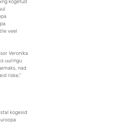
ning kogetud
uul
opa
opa
ile veel
ssor Veronika
ks uuringu
rgemaks, nad
id riske,“
astal kogesid
 Euroopa