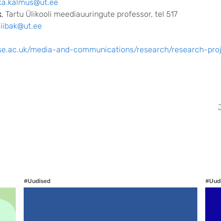
ka.kalmus@ut.ee
k
, Tartu Ülikooli meediauuringute professor, tel 517
siibak@ut.ee
lse.ac.uk/media-and-communications/research/research-pro
#Uudised
#Uud