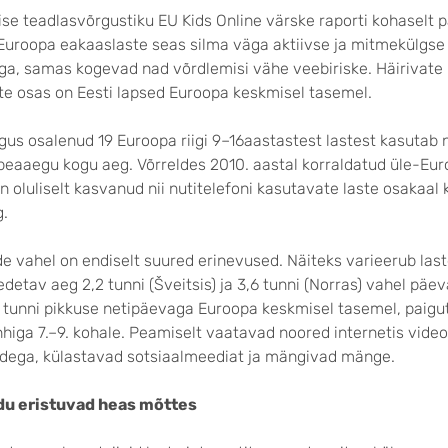
se teadlasvõrgustiku EU Kids Online värske raporti kohaselt 
 Euroopa eakaaslaste seas silma väga aktiivse ja mitmekülgse
ga, samas kogevad nad võrdlemisi vähe veebiriske. Häirivate
e osas on Eesti lapsed Euroopa keskmisel tasemel.
us osalenud 19 Euroopa riigi 9–16aastastest lastest kasutab n
 peaaegu kogu aeg. Võrreldes 2010. aastal korraldatud üle-Eur
n oluliselt kasvanud nii nutitelefoni kasutavate laste osakaal k
.
de vahel on endiselt suured erinevused. Näiteks varieerub la
edetav aeg 2,2 tunni (Šveitsis) ja 3,6 tunni (Norras) vahel päev
9 tunni pikkuse netipäevaga Euroopa keskmisel tasemel, paig
higa 7.–9. kohale. Peamiselt vaatavad noored internetis video
adega, külastavad sotsiaalmeediat ja mängivad mänge.
edu eristuvad heas mõttes