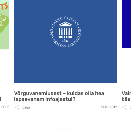
Võrguvanemlusest – kuidas olla hea
Vai
i
lapsevanem infoajastul?
käs
6.2025
31.01.2019
Jaga