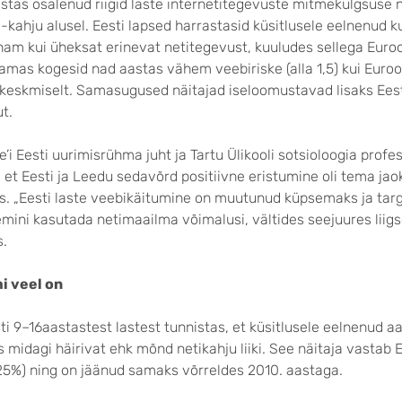
istas osalenud riigid laste internetitegevuste mitmekülgsuse 
a -kahju alusel. Eesti lapsed harrastasid küsitlusele eelnenud k
nam kui üheksat erinevat netitegevust, kuuludes sellega Euro
amas kogesid nad aastas vähem veebiriske (alla 1,5) kui Euro
keskmiselt. Samasugused näitajad iseloomustavad lisaks Eest
t.
e’i Eesti uurimisrühma juht ja Tartu Ülikooli sotsioloogia profe
 et Eesti ja Leedu sedavõrd positiivne eristumine oli tema jao
us. „Eesti laste veebikäitumine on muutunud küpsemaks ja ta
ini kasutada netimaailma võimalusi, vältides seejuures liigse
.
i veel on
ti 9–16aastastest lastest tunnistas, et küsitlusele eelnenud a
s midagi häirivat ehk mõnd netikahju liiki. See näitaja vastab
25%) ning on jäänud samaks võrreldes 2010. aastaga.