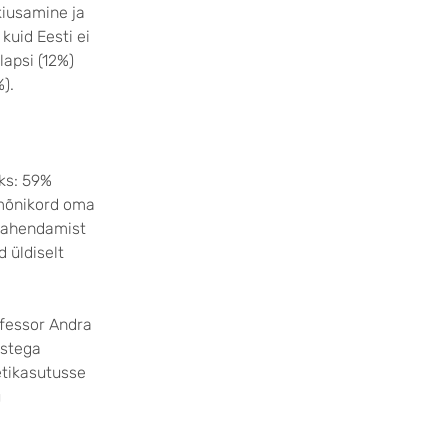
kiusamine ja
kuid Eesti ei
lapsi (12%)
%).
ks: 59%
i mõnikord oma
 vahendamist
 üldiselt
ofessor Andra
ustega
etikasutusse
u