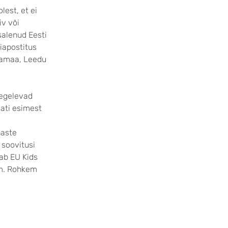
lest, et ei
iv või
salenud Eesti
iapostitus
ksamaa, Leedu
tegelevad
dati esimest
haste
 soovitusi
dab EU Kids
hm. Rohkem