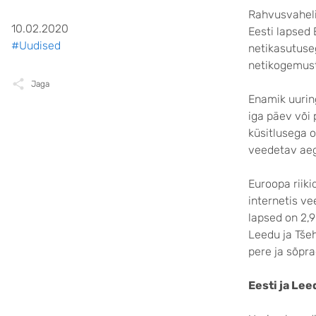
Rahvusvaheli
10.02.2020
Eesti lapsed
#Uudised
netikasutuse
netikogemust
Jaga
Enamik uuring
iga päev või
küsitlusega o
veedetav aeg
Euroopa riiki
internetis ve
lapsed on 2,
Leedu ja Tšeh
pere ja sõpr
Eesti ja Le