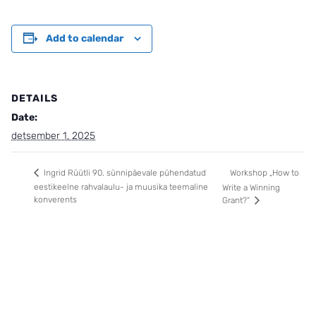
Add to calendar
DETAILS
Date:
detsember 1, 2025
Workshop „How to
Ingrid Rüütli 90. sünnipäevale pühendatud
eestikeelne rahvalaulu- ja muusika teemaline
Write a Winning
konverents
Grant?“