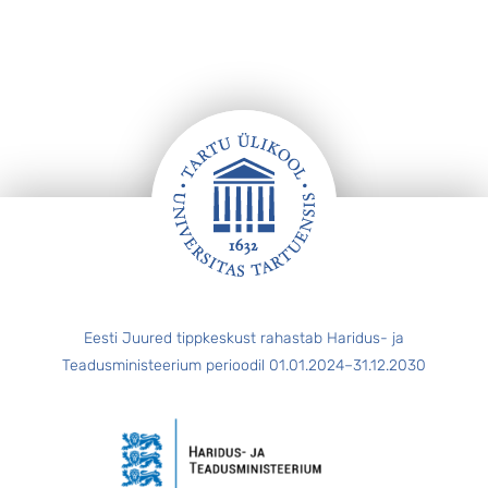
Jalus
Eesti Juured tippkeskust rahastab Haridus- ja
Teadusministeerium perioodil 01.01.2024–31.12.2030