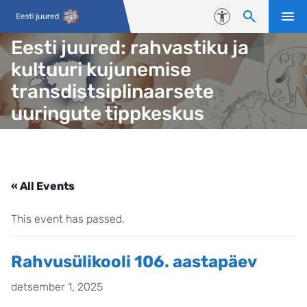
Liigu edasi põhisisu juurde
Juurdepääsetavus
Eesti juured: rahvastiku ja
kultuuri kujunemise
transdistsiplinaarsete
uuringute tippkeskus
« All Events
This event has passed.
Rahvusülikooli 106. aastapäev
detsember 1, 2025