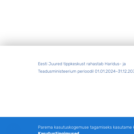
Jalus
Eesti Juured tippkeskust rahastab Haridus- ja
Teadusministeerium perioodil 01.01.2024–31.12.20
Parema kasutuskogemuse tagamiseks kasutame küp
Kasutustingimused