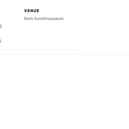
VENUE
Eesti Kunstimuuseum
5
5