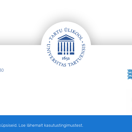
30
siseid. Loe lähemalt kasutustingimustest.