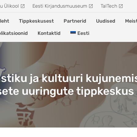
u Ülikool
Eesti Kirjandusmuuseum
TalTech
leht
Tippkeskusest
Partnerid
Uudised
Meis
likatsioonid
Kontaktid
Eesti
astiku ja kultuuri kujunemi
sete uuringute tippkeskus