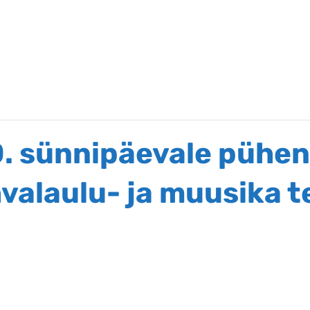
90. sünnipäevale pühe
hvalaulu- ja muusika 