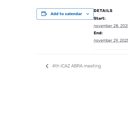
DETAILS
Add to calendar
Start:
november 28, 202
End:
november 29, 202
4th ICAZ ABRA meeting