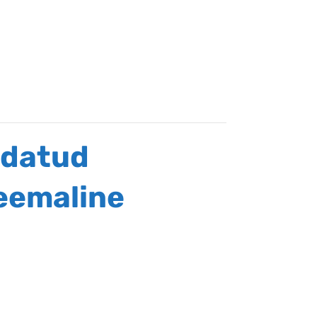
ndatud
teemaline