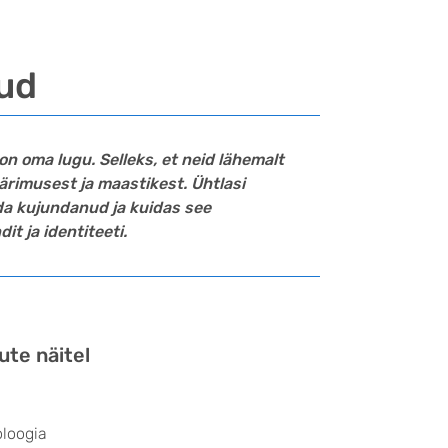
gud
 on oma lugu. Selleks, et neid lähemalt
ärimusest ja maastikest. Ühtlasi
a kujundanud ja kuidas see
t ja identiteeti.
ute näitel
loogia