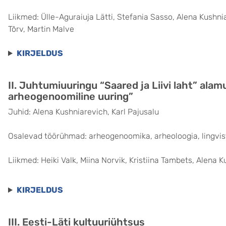
Liikmed: Ülle-Aguraiuja Lätti, Stefania Sasso, Alena Kushnia
Tõrv, Martin Malve
KIRJELDUS
II. Juhtumiuuringu “Saared ja Liivi laht” alam
arheogenoomiline uuring”
Juhid: Alena Kushniarevich, Karl Pajusalu
Osalevad töörühmad: arheogenoomika, arheoloogia, lingvis
Liikmed: Heiki Valk, Miina Norvik, Kristiina Tambets, Alena 
KIRJELDUS
III. Eesti-Läti kultuuriühtsus