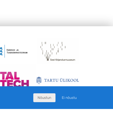
Nõustun
Ei nõustu