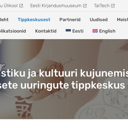
u Ülikool
Eesti Kirjandusmuuseum
TalTech
leht
Tippkeskusest
Partnerid
Uudised
Meis
likatsioonid
Kontaktid
Eesti
English
astiku ja kultuuri kujunemi
sete uuringute tippkeskus