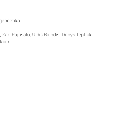
 geneetika
 Karl Pajusalu, Uldis Balodis, Denys Teptiuk,
glaan