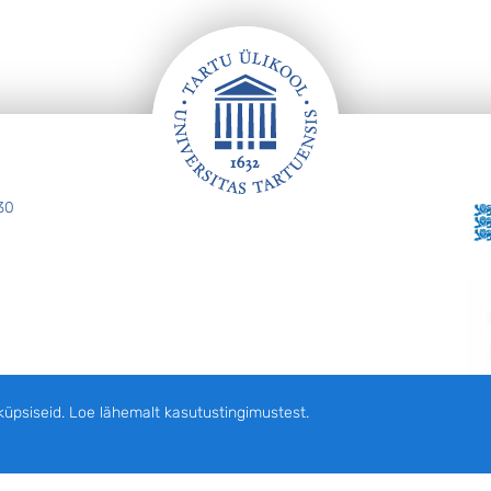
30
siseid. Loe lähemalt kasutustingimustest.