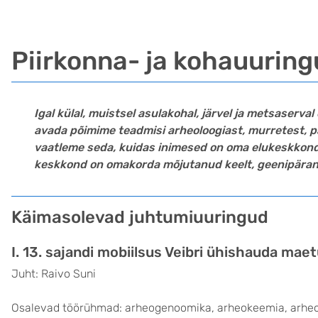
Piirkonna- ja kohauurin
Igal külal, muistsel asulakohal, järvel ja metsaserval
avada põimime teadmisi arheoloogiast, murretest, p
vaatleme seda, kuidas inimesed on oma elukeskkond
keskkond on omakorda mõjutanud keelt, geenipärandi
Käimasolevad juhtumiuuringud
I. 13. sajandi mobiilsus Veibri ühishauda maet
Juht: Raivo Suni
Osalevad töörühmad: arheogenoomika, arheokeemia, arheo