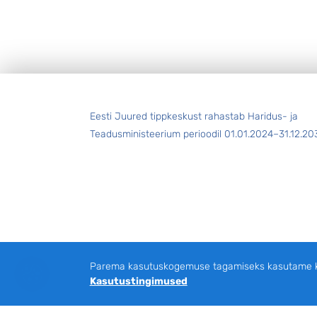
Jalus
Eesti Juured tippkeskust rahastab Haridus- ja
Teadusministeerium perioodil 01.01.2024–31.12.20
Parema kasutuskogemuse tagamiseks kasutame küp
Kasutustingimused