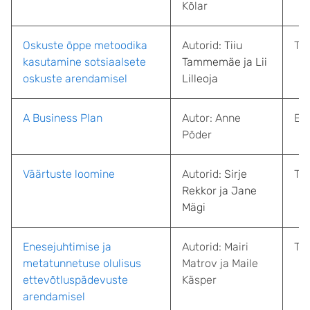
Kõlar
Oskuste õppe metoodika
Autorid:
Tiiu
Tal
kasutamine sotsiaalsete
Tammemäe ja Lii
oskuste arendamisel
Lilleoja
A Business Plan
Autor: Anne
Ees
Põder
Väärtuste loomine
Autorid:
Sirje
Tal
Rekkor ja Jane
Mägi
Enesejuhtimise ja
Autorid:
Mairi
Tal
metatunnetuse olulisus
Matrov ja Maile
ettevõtluspädevuste
Käsper
arendamisel