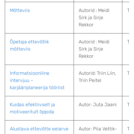
Mõtteviis
Autorid : Meidi
Tal
Sirk ja Sirje
Rekkor
Õpetaja ettevõtlik
Autorid : Meidi
Tal
mõtteviis
Sirk ja Sirje
Rekkor
Informatsiooniline
Autorid: Triin Liin,
Tar
intervjuu –
Triin Peitel
karjääriplaneerija tööriist
Kuidas efektiivselt ja
Autor: Juta Jaani
Tar
motiveeritult õppida
Alustava ettevõtte eelarve
Autor: Piia Vettik-
Tar