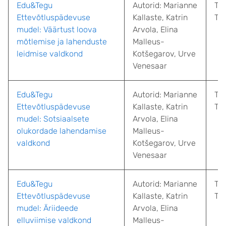
Edu&Tegu
Autorid: Marianne
Tal
Ettevõtluspädevuse
Kallaste
,
Katrin
Teh
mudel: Väärtust loova
Arvola
,
Elina
mõtlemise ja lahenduste
Malleus-
leidmise valdkond
Kotšegarov
,
Urve
Venesaar
Edu&Tegu
Autorid: Marianne
Tal
Ettevõtluspädevuse
Kallaste
,
Katrin
Teh
mudel: Sotsiaalsete
Arvola
,
Elina
olukordade lahendamise
Malleus-
valdkond
Kotšegarov
,
Urve
Venesaar
Edu&Tegu
Autorid: Marianne
Tal
Ettevõtluspädevuse
Kallaste
,
Katrin
Teh
mudel: Äriideede
Arvola
,
Elina
elluviimise valdkond
Malleus-