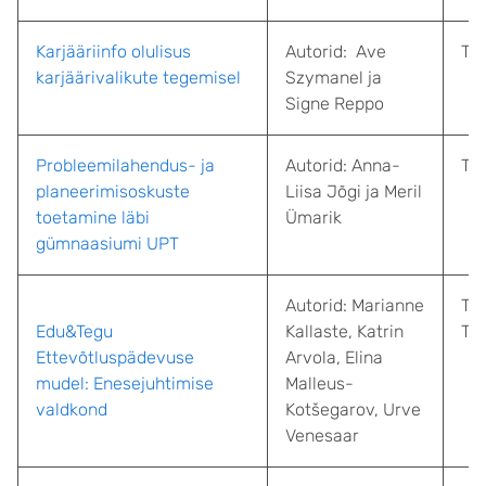
Karjääriinfo olulisus
Autorid: Ave
Tar
karjäärivalikute tegemisel
Szymanel ja
Signe Reppo
Probleemilahendus- ja
Autorid: Anna-
Tal
planeerimisoskuste
Liisa Jõgi ja Meril
toetamine läbi
Ümarik
gümnaasiumi UPT
Autorid: Marianne
Tal
Edu&Tegu
Kallaste
,
Katrin
Teh
Ettevõtluspädevuse
Arvola
,
Elina
mudel: Enesejuhtimise
Malleus-
valdkond
Kotšegarov
,
Urve
Venesaar