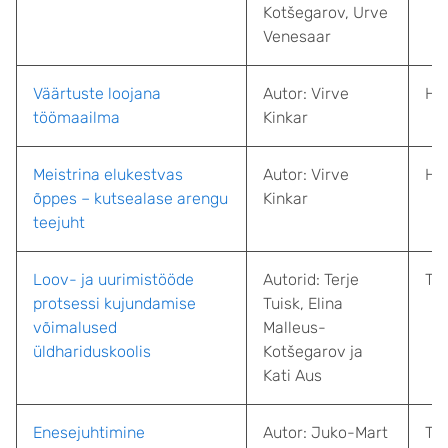
Kotšegarov
,
Urve
Venesaar
Väärtuste loojana
Autor: Virve
HA
töömaailma
Kinkar
Meistrina elukestvas
Autor: Virve
HA
õppes – kutsealase arengu
Kinkar
teejuht
Loov- ja uurimistööde
Autorid: Terje
Tal
protsessi kujundamise
Tuisk, Elina
võimalused
Malleus-
üldhariduskoolis
Kotšegarov ja
Kati Aus
Enesejuhtimine
Autor:
Juko-Mart
Tar