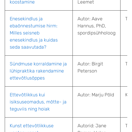
koostamine
Leemet
Enesekindlus ja
Autor: Aave
Tar
ebaõnnestumise hirm:
Hannus, PhD,
Milles seisneb
spordipsühholoog
enesekindlus ja kuidas
seda saavutada?
Sündmuse korraldamine ja
Autor: Birgit
Tal
lühipraktika rakendamine
Peterson
ettevõtlusõppes
Ettevõtlikkus kui
Autor: Marju Põld
Kar
isiksuseomadus, mõtte- ja
teguviis ning hoiak
Kunst ettevõtlikkuse
Autorid: Jane
Tal