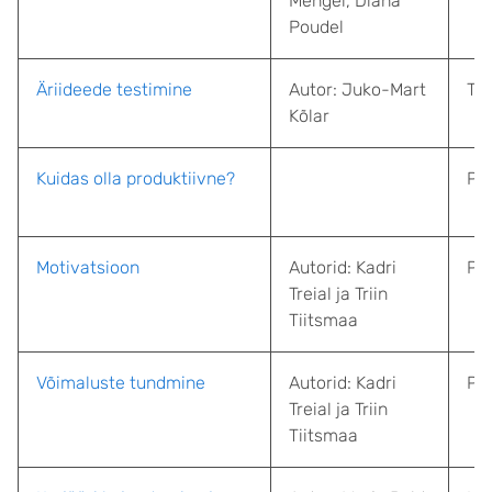
Mengel, Diana
Poudel
Äriideede testimine
Autor:
Juko-Mart
Tar
Kõlar
Kuidas olla produktiivne?
Pro
Motivatsioon
Autorid: Kadri
Ps
Treial ja Triin
Tiitsmaa
Võimaluste tundmine
Autorid: Kadri
Ps
Treial ja Triin
Tiitsmaa