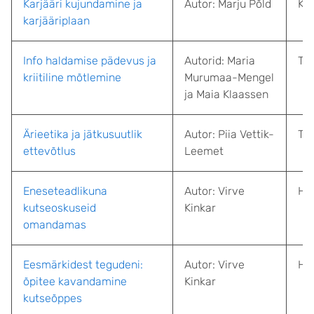
Karjääri kujundamine ja
Autor: Marju Põld
Kar
karjääriplaan
Info haldamise pädevus ja
Autorid: Maria
Tar
kriitiline mõtlemine
Murumaa-Mengel
ja Maia Klaassen
Ärieetika ja jätkusuutlik
Autor: Piia Vettik-
Tar
ettevõtlus
Leemet
Eneseteadlikuna
Autor: Virve
HA
kutseoskuseid
Kinkar
omandamas
Eesmärkidest tegudeni:
Autor: Virve
HA
õpitee kavandamine
Kinkar
kutseõppes