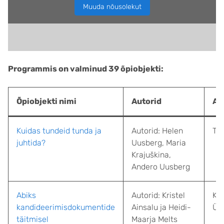
Muuda nõusolekut
Programmis on valminud 39 õpiobjekti:
Õpiobjekti nimi
Autorid
As
Kuidas tundeid tunda ja
Autorid: Helen
Tar
juhtida?
Uusberg, Maria
Krajuškina,
Andero Uusberg
Abiks
Autorid: Kristel
Kar
kandideerimisdokumentide
Ainsalu ja Heidi-
Üh
täitmisel
Maarja Melts