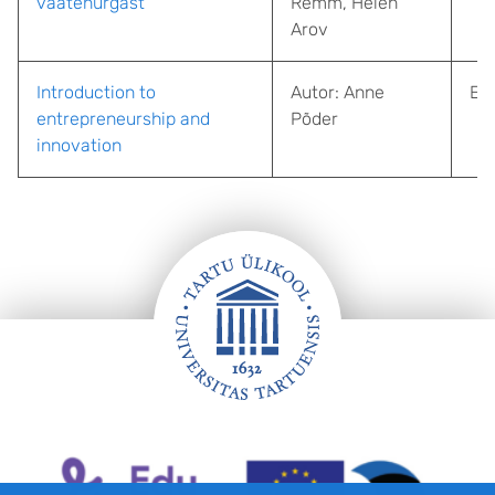
vaatenurgast
Remm, Helen
Arov
Introduction to
Autor: Anne
Ees
entrepreneurship and
Põder
innovation
Jalus