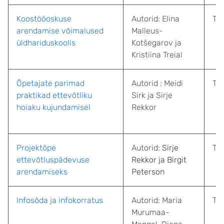
Koostööoskuse
Autorid: Elina
Tal
arendamise võimalused
Malleus-
üldhariduskoolis
Kotšegarov ja
Kristiina Treial
Õpetajate parimad
Autorid : Meidi
Tal
praktikad ettevõtliku
Sirk ja Sirje
hoiaku kujundamisel
Rekkor
Projektõpe
Autorid:
Sirje
Tal
ettevõtluspädevuse
Rekkor ja Birgit
arendamiseks
Peterson
Infosõda ja infokorratus
Autorid: Maria
Tar
Murumaa-