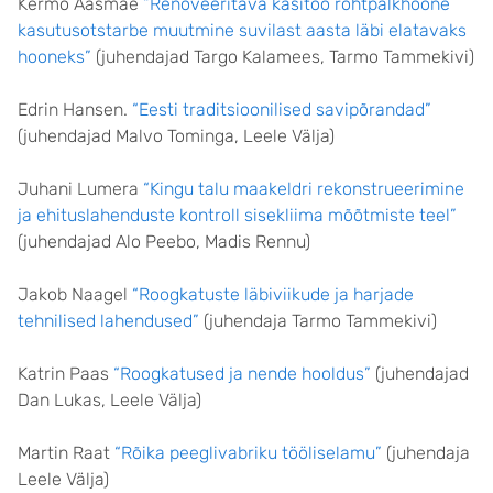
Kermo Aasmäe
“Renoveeritava käsitöö rõhtpalkhoone
kasutusotstarbe muutmine suvilast aasta läbi elatavaks
hooneks”
(juhendajad Targo Kalamees, Tarmo Tammekivi)
Edrin Hansen.
“Eesti traditsioonilised savipõrandad”
(juhendajad Malvo Tominga, Leele Välja)
Juhani Lumera
“Kingu talu maakeldri rekonstrueerimine
ja ehituslahenduste kontroll sisekliima mõõtmiste teel”
(juhendajad Alo Peebo, Madis Rennu)
Jakob Naagel
“Roogkatuste läbiviikude ja harjade
tehnilised lahendused”
(juhendaja Tarmo Tammekivi)
Katrin Paas
“Roogkatused ja nende hooldus”
(juhendajad
Dan Lukas, Leele Välja)
Martin Raat
“Rõika peeglivabriku tööliselamu”
(juhendaja
Leele Välja)