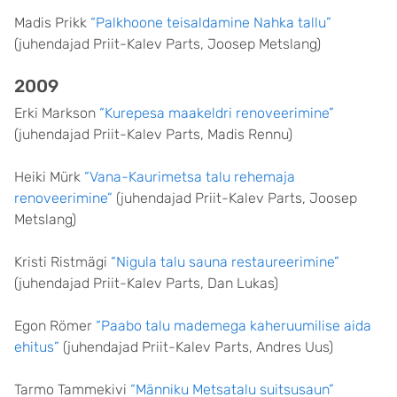
Madis Prikk
“Palkhoone teisaldamine Nahka tallu”
(juhendajad Priit-Kalev Parts, Joosep Metslang)
2009
Erki Markson
“Kurepesa maakeldri renoveerimine”
(juhendajad Priit-Kalev Parts, Madis Rennu)
Heiki Mürk
“Vana-Kaurimetsa talu rehemaja
renoveerimine”
(juhendajad Priit-Kalev Parts, Joosep
Metslang)
Kristi Ristmägi
“Nigula talu sauna restaureerimine”
(juhendajad Priit-Kalev Parts, Dan Lukas)
Egon Römer
“Paabo talu mademega kaheruumilise aida
ehitus”
(juhendajad Priit-Kalev Parts, Andres Uus)
Tarmo Tammekivi
“Männiku Metsatalu suitsusaun”