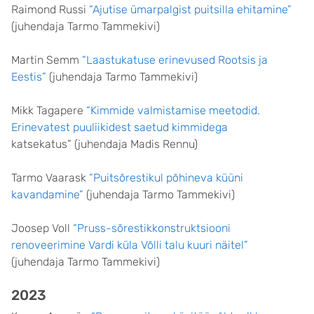
Raimond Russi
“Ajutise ümarpalgist puitsilla ehitamine”
(juhendaja Tarmo Tammekivi)
Martin Semm
“Laastukatuse erinevused Rootsis ja
Eestis”
(juhendaja Tarmo Tammekivi)
Mikk Tagapere
“Kimmide valmistamise meetodid.
Erinevatest puuliikidest saetud kimmidega
katsekatus” (juhendaja Madis Rennu)
Tarmo Vaarask
“Puitsõrestikul põhineva küüni
kavandamine”
(juhendaja Tarmo Tammekivi)
Joosep Voll
“Pruss-sõrestikkonstruktsiooni
renoveerimine Vardi küla Võlli talu kuuri näitel”
(juhendaja Tarmo Tammekivi)
2023