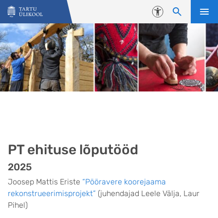
Liigu edasi põhisisu juurde
Juurdepääsetavus
PT ehituse lõputööd
2025
Joosep Mattis Eriste
“Pööravere koorejaama
rekonstrueerimisprojekt”
(juhendajad Leele Välja, Laur
Pihel)