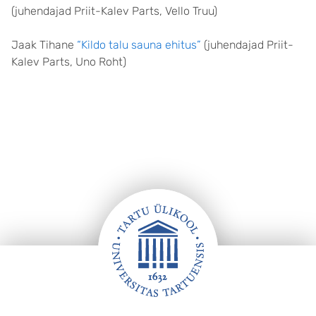
(juhendajad Priit-Kalev Parts, Vello Truu)
Jaak Tihane
“Kildo talu sauna ehitus”
(juhendajad Priit-
Kalev Parts, Uno Roht)
Jalus