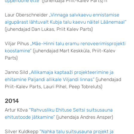
õppehoone ette”
(juhendaja Priit-Kalev Parts) h
Laur Oberschneider
„Vinnaga salvkaevu ennistamise
algupärast lähtuvalt Kubja talu kaevu näitel Läänemaal“
(juhendajad Dan Lukas, Priit Kalev Parts)
Viljar Pihus
„Mäe-Hinni talu eramu renoveerimisprojekti
koostamine”
(juhendajad Mart Keskküla, Priit-Kalev
Parts)
Janno Sild
„Allikamaja kaptaaži projekteerimine ja
ehitamine Paljandi allikale Viljandi linnas“
(juhendajad
Priit-Kalev Parts, Lauri Pihel, Peep Tobreluts)
2014
Artur Kõva
“Rahvusliku Ehituse Seltsi suitsusauna
ehitustoode jätkamine”
(juhendaja Andres Ansper)
Silver Kuldkepp
“Nahka talu suitsusauna projekt ja