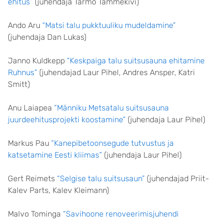
ehitus”
(juhendaja Tarmo Tammekivi)
Ando Aru
“Matsi talu pukktuuliku mudeldamine”
(juhendaja Dan Lukas)
Janno Kuldkepp
“Keskpaiga talu suitsusauna ehitamine
Ruhnus”
(juhendajad Laur Pihel, Andres Ansper, Katri
Smitt)
Anu Laiapea
“Männiku Metsatalu suitsusauna
juurdeehitusprojekti koostamine”
(juhendaja Laur Pihel)
Markus Pau
“Kanepibetoonsegude tutvustus ja
katsetamine Eesti kliimas”
(juhendaja Laur Pihel)
Gert Reimets
“Selgise talu suitsusaun”
(juhendajad Priit-
Kalev Parts, Kalev Kleimann)
Malvo Tominga
“Savihoone renoveerimisjuhendi