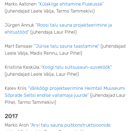
Marko Aatonen
“Külakiige ehitamine Puskusse”
(juhendajad Leele Välja, Tarmo Tammekivi)
Jürgen Annuk
“Roosi talu sauna projekteerimine ja
ehitustööd”
(juhendaja Laur Pihel)
Mart Eensaar
“Jürise talu sauna taastamine”
(juhendajad
Leele Välja, Madis Rennu, Laur Pihel)
Kristiina Kesküla
“Koogi talu suitsusaun-suveköök”
(juhendajad Leele Välja, Laur Pihel)
Kalev Kriis
“Väliköögi projekteerimine Heimtali Muuseumi
Sõprade Seltsi endise vallamaja juurde”
(juhendajad Laur
Pihel, Tarmo Tammekivi)
2017
Marko Aron
“Arvi talu sauna puitkonstruktsioonide