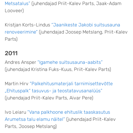
Metsatalus”
(juhendajad Priit-Kalev Parts, Jaak-Adam
Looveer)
Kristjan Korts-Lindus
“Jaanikeste Jakobi suitsusauna
renoveerimine”
(juhendajad Joosep Metslang, Priit-Kalev
Parts)
2011
Andres Ansper
“Igamehe suitsusauna-aabits”
(juhendajad Kristina Fuks-Kuus, Priit-Kalev Parts)
Martin Hirv
“Palkehitusmaterjali tarnimisettevõtte
„Ehituspalk“ tasuvus- ja teostatavusanalüüs”
(juhendajad Priit-Kalev Parts, Aivar Pere)
Ivo Leiaru
“Vana palkhoone ehituslik taaskasutus
Arumetsa talu elamu näitel”
(juhendajad Priit-Kalev
Parts, Joosep Metslang)