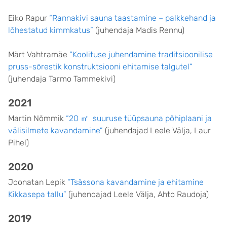
Eiko Rapur
“Rannakivi sauna taastamine – palkkehand ja
lõhestatud kimmkatus”
(juhendaja Madis Rennu)
Märt Vahtramäe
“Koolituse juhendamine traditsioonilise
pruss-sõrestik konstruktsiooni ehitamise talgutel”
(juhendaja Tarmo Tammekivi)
2021
Martin Nõmmik
“20 ㎡ suuruse tüüpsauna põhiplaani ja
välisilmete kavandamine”
(juhendajad Leele Välja, Laur
Pihel)
2020
Joonatan Lepik
“Tsässona kavandamine ja ehitamine
Kikkasepa tallu”
(juhendajad Leele Välja, Ahto Raudoja)
2019