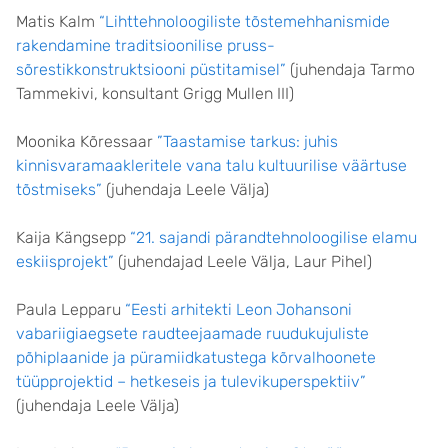
Matis Kalm
“Lihttehnoloogiliste tõstemehhanismide
rakendamine traditsioonilise pruss-
sõrestikkonstruktsiooni püstitamisel”
(juhendaja Tarmo
Tammekivi, konsultant Grigg Mullen III)
Moonika Kõressaar
”Taastamise tarkus: juhis
kinnisvaramaakleritele vana talu kultuurilise väärtuse
tõstmiseks”
(juhendaja Leele Välja)
Kaija Kängsepp
“21. sajandi pärandtehnoloogilise elamu
eskiisprojekt”
(juhendajad Leele Välja, Laur Pihel)
Paula Lepparu
“Eesti arhitekti Leon Johansoni
vabariigiaegsete raudteejaamade ruudukujuliste
põhiplaanide ja püramiidkatustega kõrvalhoonete
tüüpprojektid – hetkeseis ja tulevikuperspektiiv”
(juhendaja Leele Välja)