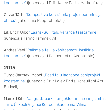
koostamine”
(juhendajad Priit-Kalev Parts, Marko Kikas)
Oliver Tätte
“Kompostiva kuivkäimla projekteerimine ja
ehitus”
(juhendaja Peep Tobreluts)
Eik Erich Uibo
“Laane-Suki talu veranda taastamine”
(juhendaja Tarmo Tammekivi)
Andres Veel
“Palkmaja tellija käsiraamatu käsikirja
koostamine”
(juhendajad Ragner Lõbu, Ave Matsin)
2015
Jürgo Jartsev-Moont
„Posti talu laohoone põhiprojekti
koostamine“
(juhendaja Priit Kalev Parts, konsultant Ats
Buddell)
Mairold Kiho
“Jalgrattaparkla projekteerimine ning ehitus
Tartu Ülikooli Viljandi Kultuuriakadeemia Vilma