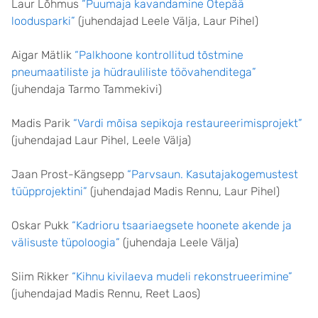
Laur Lõhmus
“Puumaja kavandamine Otepää
loodusparki”
(juhendajad Leele Välja, Laur Pihel)
Aigar Mätlik
“Palkhoone kontrollitud tõstmine
pneumaatiliste ja hüdrauliliste töövahenditega”
(juhendaja Tarmo Tammekivi)
Madis Parik
“Vardi mõisa sepikoja restaureerimisprojekt”
(juhendajad Laur Pihel, Leele Välja)
Jaan Prost-Kängsepp
“Parvsaun. Kasutajakogemustest
tüüpprojektini”
(juhendajad Madis Rennu, Laur Pihel)
Oskar Pukk
“Kadrioru tsaariaegsete hoonete akende ja
välisuste tüpoloogia”
(juhendaja Leele Välja)
Siim Rikker
“Kihnu kivilaeva mudeli rekonstrueerimine”
(juhendajad Madis Rennu, Reet Laos)