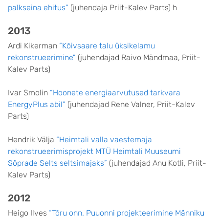
palkseina ehitus”
(juhendaja Priit-Kalev Parts) h
2013
Ardi Kikerman
“Kõivsaare talu üksikelamu
rekonstrueerimine”
(juhendajad Raivo Mändmaa, Priit-
Kalev Parts)
Ivar Smolin
“Hoonete energiaarvutused tarkvara
EnergyPlus abil”
(juhendajad Rene Valner, Priit-Kalev
Parts)
Hendrik Välja
“Heimtali valla vaestemaja
rekonstrueerimisprojekt MTÜ Heimtali Muuseumi
Sõprade Selts seltsimajaks”
(juhendajad Anu Kotli, Priit-
Kalev Parts)
2012
Heigo Ilves
“Tõru onn. Puuonni projekteerimine Männiku