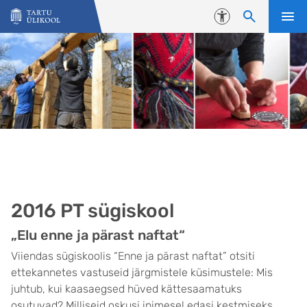
Liigu edasi põhisisu juurde
Juurdepääsetavus
2016 PT sügiskool
„Elu enne ja pärast naftat“
Viiendas sügiskoolis “Enne ja pärast naftat” otsiti
ettekannetes vastuseid järgmistele küsimustele: Mis
juhtub, kui kaasaegsed hüved kättesaamatuks
osutuvad? Milliseid oskusi inimesel edasi kestmiseks