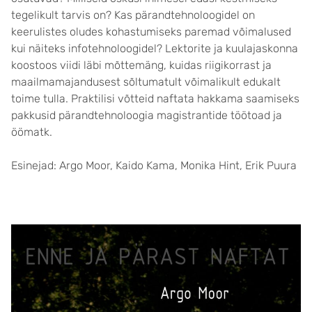
tegelikult tarvis on? Kas pärandtehnoloogidel on
keerulistes oludes kohastumiseks paremad võimalused
kui näiteks infotehnoloogidel? Lektorite ja kuulajaskonna
koostoos viidi läbi mõttemäng, kuidas riigikorrast ja
maailmamajandusest sõltumatult võimalikult edukalt
toime tulla. Praktilisi võtteid naftata hakkama saamiseks
pakkusid pärandtehnoloogia magistrantide töötoad ja
öömatk.
Esinejad: Argo Moor, Kaido Kama, Monika Hint, Erik Puura