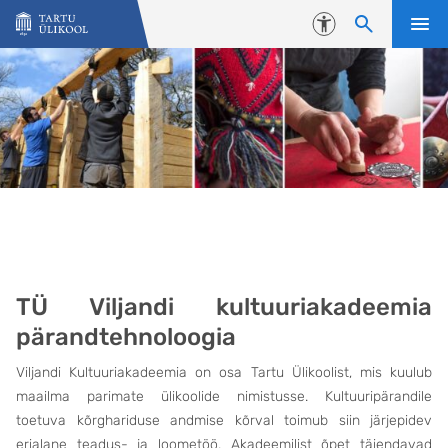
Liigu edasi põhisisu juurde
Juurdepääsetavus
Avaleht
TÜ Viljandi kultuuriakadeemia
pärandtehnoloogia
Viljandi Kultuuriakadeemia on osa Tartu Ülikoolist, mis kuulub
maailma parimate ülikoolide nimistusse. Kultuuripärandile
toetuva kõrghariduse andmise kõrval toimub siin järjepidev
erialane teadus- ja loometöö. Akadeemilist õpet täiendavad