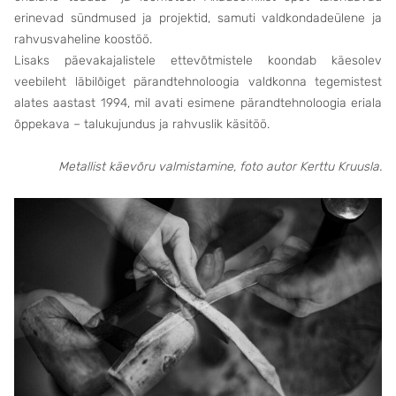
erinevad sündmused ja projektid, samuti valdkondadeülene ja
rahvusvaheline koostöö.
Lisaks päevakajalistele ettevõtmistele koondab käesolev
veebileht läbilõiget pärandtehnoloogia valdkonna tegemistest
alates aastast 1994, mil avati esimene pärandtehnoloogia eriala
õppekava – talukujundus ja rahvuslik käsitöö.
Metallist käevõru valmistamine, foto autor Kerttu Kruusla.