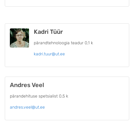
Kadri Tüür
pärandtehnoloogia teadur 0,1 k
kadri.tuur@ut.ee
Andres Veel
pärandehituse spetsialist 0,5 k
andres.veel@ut.ee