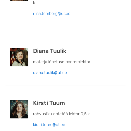
k
riina.tomberg@ut.ee
Diana Tuulik
materjaliõpetuse nooremlektor
diana.tuulik@ut.ee
Kirsti Tuum
rahvusliku ehtetöö lektor 0,5 k
kirsti.tuum@ut.ee