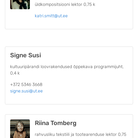
üldkompositsiooni lektor 0,75 k
katri.smitt@ut.ee
Signe Susi
kultuuripärandi loovrakendused õppekava programmijuht,
0,4 k
+372 5346 3668
signe.susi@ut.ee
Riina Tomberg
rahvusliku tekstiili ja tootearenduse lektor 0,75