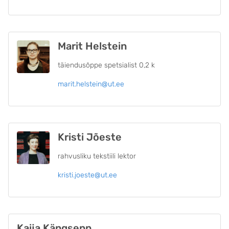
Marit Helstein
täiendusõppe spetsialist 0,2 k
marit.helstein@ut.ee
Kristi Jõeste
rahvusliku tekstiili lektor
kristi.joeste@ut.ee
Kaija Kängsepp