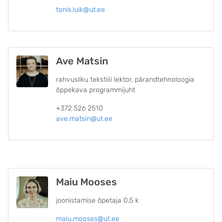
tonis.luik@ut.ee
Ave Matsin
rahvusliku tekstiili lektor, pärandtehnoloogia
õppekava programmijuht
+372 526 2510
ave.matsin@ut.ee
Maiu Mooses
joonistamise õpetaja 0,5 k
maiu.mooses@ut.ee