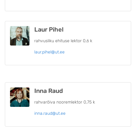
Laur Pihel
rahvusliku ehituse lektor 0,6 k
laur.pihel@ut.ee
Inna Raud
rahvarõiva nooremlektor 0,75 k
inna.raud@ut.ee