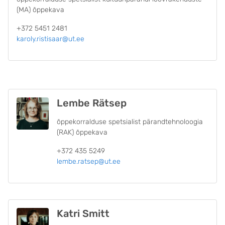
(MA) õppekava
+372 5451 2481
karoly.ristisaar@ut.ee
Lembe Rätsep
õppekorralduse spetsialist pärandtehnoloogia
(RAK) õppekava
+372 435 5249
lembe.ratsep@ut.ee
Katri Smitt