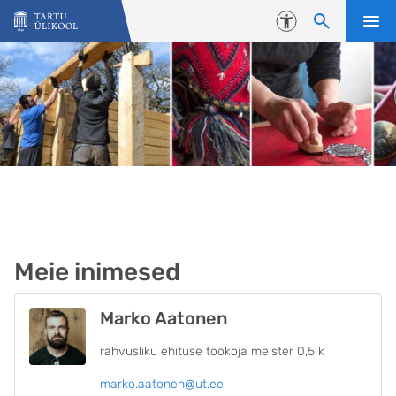
Liigu edasi põhisisu juurde
Juurdepääsetavus
Meie inimesed
Marko Aatonen
rahvusliku ehituse töökoja meister 0,5 k
marko.aatonen@ut.ee