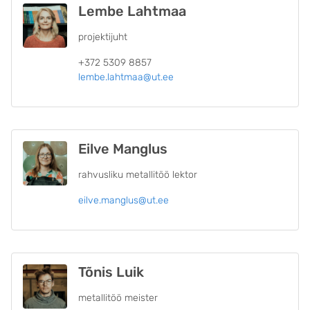
Lembe Lahtmaa
projektijuht
+372 5309 8857
lembe.lahtmaa@ut.ee
Eilve Manglus
rahvusliku metallitöö lektor
eilve.manglus@ut.ee
Tõnis Luik
metallitöö meister