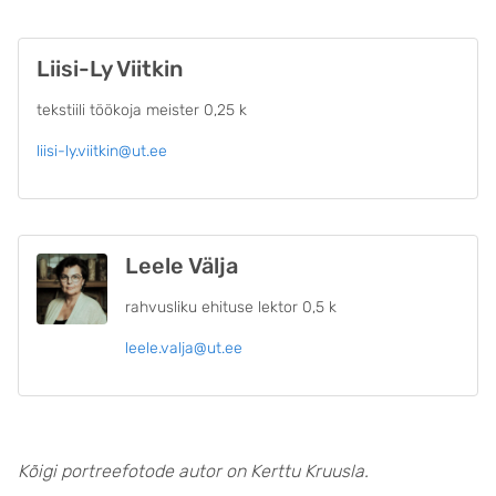
Liisi-Ly Viitkin
tekstiili töökoja meister 0,25 k
liisi-ly.viitkin@ut.ee
Leele Välja
rahvusliku ehituse lektor 0,5 k
leele.valja@ut.ee
Kõigi portreefotode autor on Kerttu Kruusla.