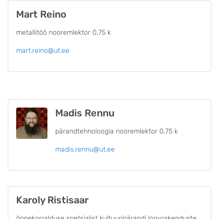
Mart Reino
metallitöö nooremlektor 0,75 k
mart.reino@ut.ee
Madis Rennu
pärandtehnoloogia nooremlektor 0,75 k
madis.rennu@ut.ee
Karoly Ristisaar
õppekorralduse spetsialist kultuuripärandi loovrakenduste