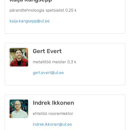
pärandtehnoloogia spetsialist 0,25 k
kaija.kangsepp@ut.ee
Gert Evert
metallitöö meister 0,3 k
gert.evert@ut.ee
Indrek Ikkonen
ehtetöö nooremlektor
indrek.ikkonen@ut.ee