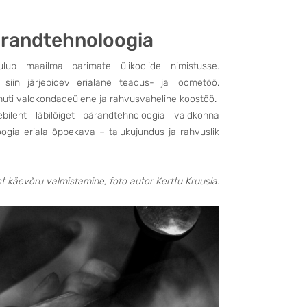
pärandtehnoloogia
ulub maailma parimate ülikoolide nimistusse.
 siin järjepidev erialane teadus- ja loometöö.
muti valdkondadeülene ja rahvusvaheline koostöö.
bileht läbilõiget pärandtehnoloogia valdkonna
ogia eriala õppekava – talukujundus ja rahvuslik
st käevõru valmistamine, foto autor Kerttu Kruusla.