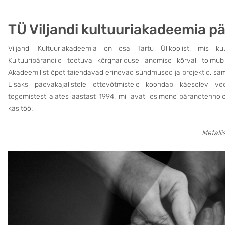
TÜ Viljandi kultuuriakadeemia 
Viljandi Kultuuriakadeemia on osa Tartu Ülikoolist, mis ku
Kultuuripärandile toetuva kõrghariduse andmise kõrval toimub
Akadeemilist õpet täiendavad erinevad sündmused ja projektid, sa
Lisaks päevakajalistele ettevõtmistele koondab käesolev vee
tegemistest alates aastast 1994, mil avati esimene pärandtehnolo
käsitöö.
Metalli