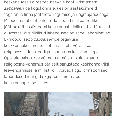
keskendudes Kairos tegutsevale kopti kristlastest
zabbaleen
’ide kogukonnale, kes on aastakümneid
tegelenud linna jäätmete kogumise ja ringmajandusega.
Moodul näitab zabbaleen’ide loodud mitteametliku
jäätmekäitlussüsteemi keskkonnahoidlikkust ja tõhusust
olukorras, kus riiklikud lahendused on sageli ebapiisavad.
E-moodul seob
zabbaleen
’ide tegevuse
keskkonnaküsimuste, sotsiaalse ebavõrdsuse,
religioosse identiteedi ja linnaruumi kasutamisega.
Õppijale pakutakse võimalust mõista, kuidas saab
religioosne vähemus päriselt panustada keskkonnakriisi
leevendamisse ja millist rolli võivad kogukonnapõhised
lahendused mängida Egiptuse laiemates
keskkonnaprotsessides.