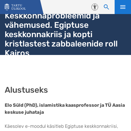
Liigu edasi põhisisu juurde
Juurdepääsetavus
Keskkonnaprobleemid ja
vähemused. Egiptuse
keskkonnakriis ja kopti
kristlastest zabbaleenide roll
Kairos
Alustuseks
Elo Süld (PhD), islamistika kaasprofessor ja TÜ Aasia
keskuse juhataja
Käesolev e-moodul käsitleb Egiptuse keskkonnakriisi,