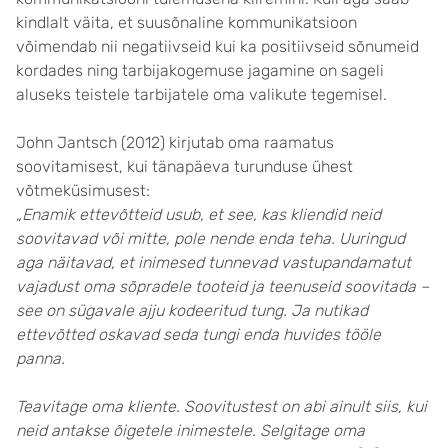
kindlalt väita, et suusõnaline kommunikatsioon
võimendab nii negatiivseid kui ka positiivseid sõnumeid
kordades ning tarbijakogemuse jagamine on sageli
aluseks teistele tarbijatele oma valikute tegemisel.
John Jantsch (2012) kirjutab oma raamatus
soovitamisest, kui tänapäeva turunduse ühest
võtmeküsimusest:
„Enamik ettevõtteid usub, et see, kas kliendid neid
soovitavad või mitte, pole nende enda teha. Uuringud
aga näitavad, et inimesed tunnevad vastupandamatut
vajadust oma sõpradele tooteid ja teenuseid soovitada –
see on sügavale ajju kodeeritud tung. Ja nutikad
ettevõtted oskavad seda tungi enda huvides tööle
panna.
Teavitage oma kliente. Soovitustest on abi ainult siis, kui
neid antakse õigetele inimestele. Selgitage oma