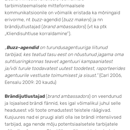
tarbimisteemalisele mitteformaalsele
kommunikatsioonile on võimalik eristada ka mõningaid
erivorme, nt
buzz
-agendid (
buzz makers
) ja nn
brändijutlustajad (
brand ambassadors
) (vt ka ptk
„Kliendisuhtluse korraldamine”).
„
Buzz-agendid
on turundusagentuuriga liitunud
tarbijad, kes teatud tasu eest on nõustunud jagama oma
suhtlusringkonnas teavet agentuuri kampaaniatest
ja/või turule toodavatest uutest toodetest, raporteerides
agentuurile vestluste toimumisest ja sisust.”
(Carl 2006,
Eensalu 2009: 20 kaudu)
Brändijutlustajad
(
brand ambassadors
) on veendunud
ja lojaalsed brändi fännid, kes igal võimalikul juhul selle
headusest või toote omadustest teistele räägivad.
Kusjuures nad ei pruugi alati olla ise brändi intensiivsed
tarbijad, aga nende mõju potentsiaalsetele tarbijatele