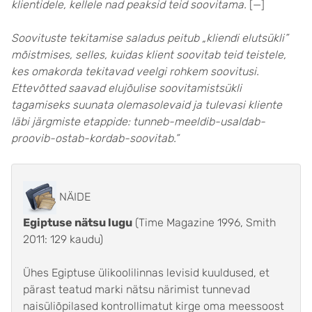
klientidele, kellele nad peaksid teid soovitama.
[—]
Soovituste tekitamise saladus peitub „kliendi elutsükli”
mõistmises, selles, kuidas klient soovitab teid teistele,
kes omakorda tekitavad veelgi rohkem soovitusi.
Ettevõtted saavad elujõulise soovitamistsükli
tagamiseks suunata olemasolevaid ja tulevasi kliente
läbi järgmiste etappide: tunneb-meeldib-usaldab-
proovib-ostab-kordab-soovitab.”
NÄIDE
Egiptuse nätsu lugu
(Time Magazine 1996, Smith
2011: 129 kaudu)
Ühes Egiptuse ülikoolilinnas levisid kuuldused, et
pärast teatud marki nätsu närimist tunnevad
naisüliõpilased kontrollimatut kirge oma meessoost