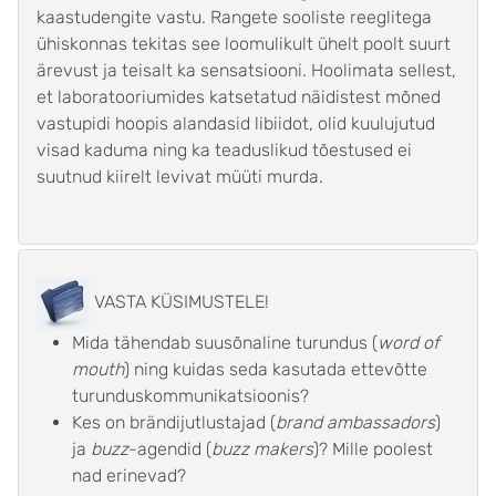
kaastudengite vastu. Rangete sooliste reeglitega
ühiskonnas tekitas see loomulikult ühelt poolt suurt
ärevust ja teisalt ka sensatsiooni. Hoolimata sellest,
et laboratooriumides katsetatud näidistest mõned
vastupidi hoopis alandasid libiidot, olid kuulujutud
visad kaduma ning ka teaduslikud tõestused ei
suutnud kiirelt levivat müüti murda.
VASTA KÜSIMUSTELE!
Mida tähendab suusõnaline turundus (
word of
mouth
) ning kuidas seda kasutada ettevõtte
turunduskommunikatsioonis?
Kes on brändijutlustajad (
brand ambassadors
)
ja
buzz
-agendid (
buzz makers
)? Mille poolest
nad erinevad?