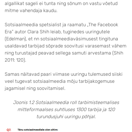
algallikat sageli ei tunta ning sõnum on vastu võetud
mitme vahendaja kaudu.
Sotsiaalmeedia spetsialist ja raamatu „The Facebook
Era” autor Clara Shih leiab, tuginedes uuringutele
(Edelman), et nn sotsiaalmeediaväsimusest tingituna
usaldavad tarbijad sõprade soovitusi varasemast vähem
ning turustajad peavad sellega samuti arvestama (Shih
2011: 120).
Samas näitavad paari viimase uuringu tulemused siiski
veel tugevat sotsiaalmeedia mõju tarbijakogemuse
jagamisel ning soovitamisel.
Joonis 1.2 Sotsiaalmeedia roll tarbimisteemalises
mitteformaalses suhtluses 1300 tarbija ja 120
turundusjuhi uuringu põhjal.