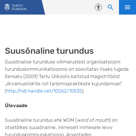
Liigu edasi põhisisu juurde
Juurdepääsetavus
Suusõnaline turundus
Suusõnalise turunduse võimalustest organisatsiooni
turunduskommunikatsioonis on soovitatav lisaks lugeda
Eensalu (2009) Tartu Ülikoolis kaitstud magistritööst
„Arvamusliidrite roll tarbimispraktikate kujundamisel”
(
http://hdl.handle.net/10062/10535
).
Ülevaade
Suusõnaline turundus ehk WOM (
word of mouth
) on
otsetõlkes suusõnaline, inimeselt inimesele leviv
turunduskommunikatsioon. Arvestades