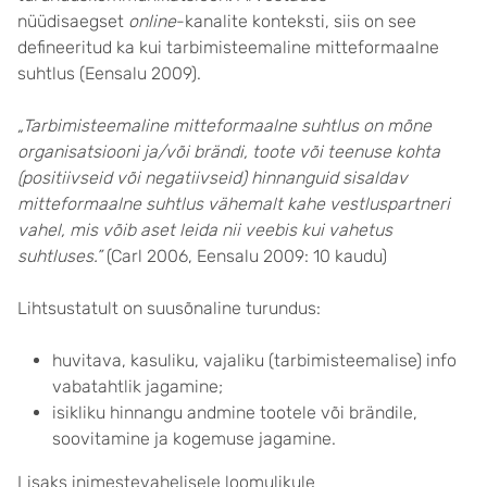
nüüdisaegset
online
-kanalite konteksti, siis on see
defineeritud ka kui tarbimisteemaline mitteformaalne
suhtlus (Eensalu 2009).
„Tarbimisteemaline mitteformaalne suhtlus on mõne
organisatsiooni ja/või brändi, toote või teenuse kohta
(positiivseid või negatiivseid) hinnanguid sisaldav
mitteformaalne suhtlus vähemalt kahe vestluspartneri
vahel, mis võib aset leida nii veebis kui vahetus
suhtluses.”
(Carl 2006, Eensalu 2009: 10 kaudu)
Lihtsustatult on suusõnaline turundus:
huvitava, kasuliku, vajaliku (tarbimisteemalise) info
vabatahtlik jagamine;
isikliku hinnangu andmine tootele või brändile,
soovitamine ja kogemuse jagamine.
Lisaks inimestevahelisele loomulikule