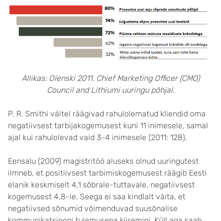
Allikas: Olenski 2011. Chief Marketing Officer (CMO)
Council and Lithiumi uuringu põhjal.
P. R. Smithi väitel räägivad rahulolematud kliendid oma
negatiivsest tarbijakogemusest kuni 11 inimesele, samal
ajal kui rahulolevad vaid 3-4 inimesele (2011: 128).
Eensalu (2009) magistritöö aluseks olnud uuringutest
ilmneb, et positiivsest tarbimiskogemusest räägib Eesti
elanik keskmiselt 4,1 sõbrale-tuttavale, negatiivsest
kogemusest 4,8-le. Seega ei saa kindlalt väita, et
negatiivsed sõnumid võimenduvad suusõnalise
kommunikatsiooni tulemusena kiiremini. Küll aga saab