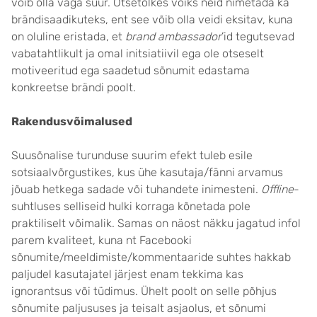
võib olla väga suur. Otsetõlkes võiks neid nimetada ka
brändisaadikuteks, ent see võib olla veidi eksitav, kuna
on oluline eristada, et
brand ambassador
’id tegutsevad
vabatahtlikult ja omal initsiatiivil ega ole otseselt
motiveeritud ega saadetud sõnumit edastama
konkreetse brändi poolt.
Rakendusvõimalused
Suusõnalise turunduse suurim efekt tuleb esile
sotsiaalvõrgustikes, kus ühe kasutaja/fänni arvamus
jõuab hetkega sadade või tuhandete inimesteni.
Offline
-
suhtluses selliseid hulki korraga kõnetada pole
praktiliselt võimalik. Samas on näost näkku jagatud infol
parem kvaliteet, kuna nt Facebooki
sõnumite/meeldimiste/kommentaaride suhtes hakkab
paljudel kasutajatel järjest enam tekkima kas
ignorantsus või tüdimus. Ühelt poolt on selle põhjus
sõnumite paljususes ja teisalt asjaolus, et sõnumi