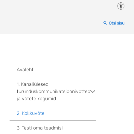
Juurde
Otsi sisu
Avaleht
1. Kanaliülesed
turunduskommunikatsioonivõtted
ja võtete kogumid
2. Kokkuvõte
3. Testi oma teadmisi