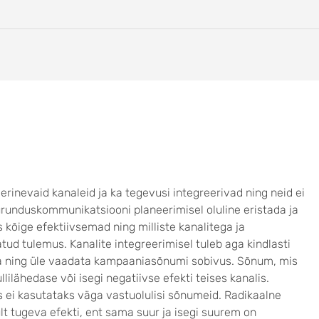
inevaid kanaleid ja ka tegevusi integreerivad ning neid ei
 turunduskommunikatsiooni planeerimisel oluline eristada ja
s kõige efektiivsemad ning milliste kanalitega ja
ud tulemus. Kanalite integreerimisel tuleb aga kindlasti
a ning üle vaadata kampaaniasõnumi sobivus. Sõnum, mis
lilähedase või isegi negatiivse efekti teises kanalis.
s ei kasutataks väga vastuolulisi sõnumeid. Radikaalne
t tugeva efekti, ent sama suur ja isegi suurem on