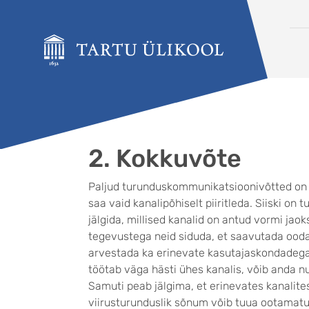
Liigu edasi põhisisu juurde
2. Kokkuvõte
Paljud turunduskommunikatsioonivõtted on er
saa vaid kanalipõhiselt piiritleda. Siiski on
jälgida, millised kanalid on antud vormi jaok
tegevustega neid siduda, et saavutada oodat
arvestada ka erinevate kasutajaskondadeg
töötab väga hästi ühes kanalis, võib anda nul
Samuti peab jälgima, et erinevates kanalite
viirusturunduslik sõnum võib tuua ootamatul