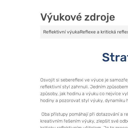
Výukové zdroje
Reflektivní výuka
Reflexe a kritická refl
Stra
Osvojit si sebereflexi ve výuce je samozř
reflektivní styl zahrnuli. Jedním způsobem
způsoby, jak hodinu a výuku co nejvíce vyl
hodiny a pozorovat styl výuky, dynamiku h
Oba přístupy pomáhají při dotazování a re-
kreativním řešením výuky, zlepšit své odbo
kriticky reflektivním učitelem. Je to pro