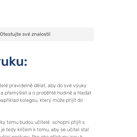
Otestujte své znalosti!
ýuku:
telé pravidelně dělat, aby do své výuky
y a přemýšlet a o proběhlé hodině a hledat
apříklad kolegou, který může přijít do
íky tomu budou učitelé schopni přijít s
je tedy klíčem k tomu, aby se učitel stal
čící postupy. Pro oba přístupy jsou k