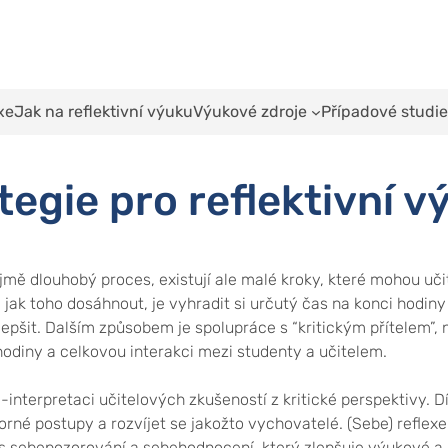
exe
Jak na reflektivní výuku
Výukové zdroje
Případové studie
tegie pro reflektivní v
ejmě dlouhobý proces, existují ale malé kroky, které mohou uči
 jak toho dosáhnout, je vyhradit si určutý čas na konci hodin
epšit. Dalším způsobem je spolupráce s “kritickým přítelem”, n
odiny a celkovou interakci mezi studenty a učitelem.
interpretaci učitelových zkušeností z kritické perspektivy. D
rné postupy a rozvíjet se jakožto vychovatelé. (Sebe) reflexe 
ces sebepozorování a sebehodnocení, který zlepšuje výukové a u