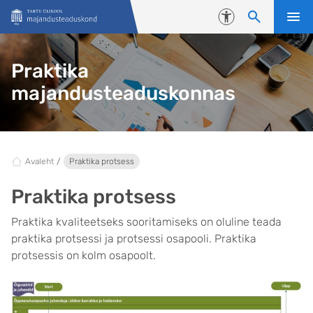
Liigu edasi põhisisu juurde
Juurdepääsetavus
Praktika
majandusteaduskonnas
Avaleht
Praktika protsess
Praktika protsess
Praktika kvaliteetseks sooritamiseks on oluline teada
praktika protsessi ja protsessi osapooli. Praktika
protsessis on kolm osapoolt.