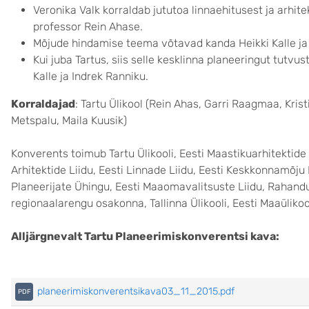
Veronika Valk korraldab jututoa linnaehitusest ja arhite
professor Rein Ahase.
Mõjude hindamise teema võtavad kanda Heikki Kalle ja T
Kui juba Tartus, siis selle kesklinna planeeringut tutvu
Kalle ja Indrek Ranniku.
Korraldajad
: Tartu Ülikool (Rein Ahas, Garri Raagmaa, Krist
Metspalu, Maila Kuusik)
Konverents toimub Tartu Ülikooli, Eesti Maastikuarhitektide 
Arhitektide Liidu, Eesti Linnade Liidu, Eesti Keskkonnamõju
Planeerijate Ühingu, Eesti Maaomavalitsuste Liidu, Rahand
regionaalarengu osakonna, Tallinna Ülikooli, Eesti Maaüliko
Alljärgnevalt Tartu Planeerimiskonverentsi kava:
planeerimiskonverentsikava03_11_2015.pdf