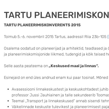
TARTU PLANEERIMISKON
TARTU PLANEERIMISKONVERENTS 2015
Toimub 5.-6. novembril 2015 Tartus, aadressil Riia 23b-105
(
Osalema oodatud on planeerijad ja arhitektid, teadlased ja 
ja planeerimiskomisjonide liikmed, tudengid ja kõik teised h
Selle aasta peateema on
„Keskused maal ja linnas“.
Esinejaid on end üles andnud enam kui paar tosinat.
Mõned 
Avasessiooni linnakeskustest ja keskuskohtadest juhib
professor Jussi Jauhiainen ja talle sekundeerib Tooma
Teemal „Transport ja linnakeskused“ annab sisendi te
Väikelinnade keskuste tulevikest ja planeerimisest paja