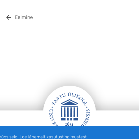
Eelmine
siseid. Loe lähemalt kasutustingimustest.