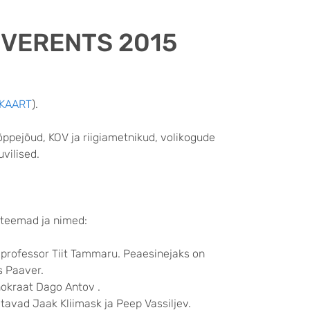
VERENTS 2015
KAART
).
õppejõud, KOV ja riigiametnikud, volikogude
uvilised.
teemad ja nimed:
 professor Tiit Tammaru. Peaesinejaks on
s Paaver.
hnokraat Dago Antov .
tavad Jaak Kliimask ja Peep Vassiljev.