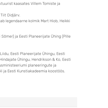
ktuurist kaasates Villem Tomiste ja
iit Oidjärv.
stab legendaarne kolmik Mart Hiob, Heikki
i Sõmer) ja Eesti Planeerijate Ühing (Pille
Liidu, Eesti Planeerijate Ühingu, Eesti
 Hindajate Ühingu, Hendrikson & Ko, Eesti
usministeeriumi planeeringute ja
oli ja Eesti Kunstiakadeemia koostöös.