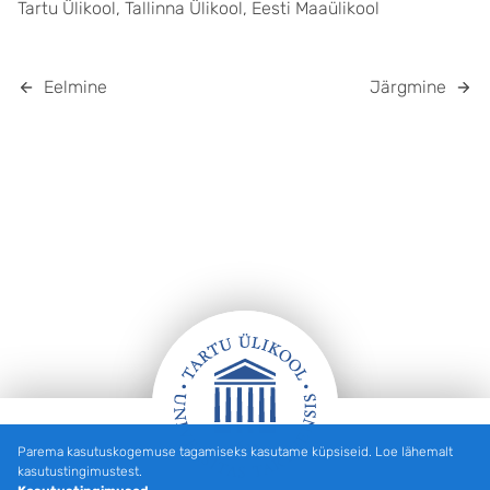
Tartu Ülikool, Tallinna Ülikool, Eesti Maaülikool
Eelmine
Järgmine
Parema kasutuskogemuse tagamiseks kasutame küpsiseid. Loe lähemalt
Jalus
kasutustingimustest.