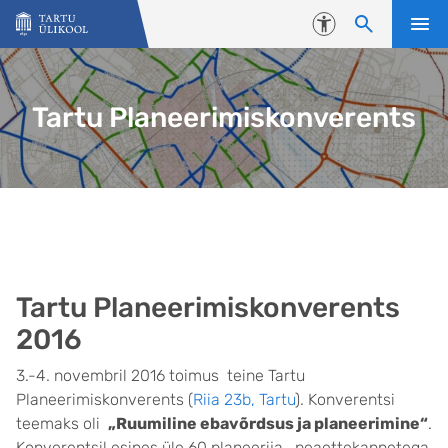
Liigu edasi põhisisu juurde
Juurdepääsetavus
Tartu Planeerimiskonverents
Tartu Planeerimiskonverents
2016
3.-4. novembril 2016 toimus teine Tartu
Planeerimiskonverents (
Riia 23b, Tartu
). Konverentsi
teemaks oli
„Ruumiline ebavõrdsus ja planeerimine“
.
Konverentsil esines üle 60 planeerija, peaettekannetega