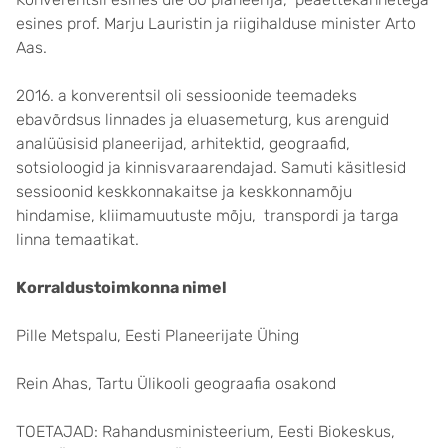
esines prof. Marju Lauristin ja riigihalduse minister Arto
Aas.
2016. a konverentsil oli sessioonide teemadeks
ebavõrdsus linnades ja eluasemeturg, kus arenguid
analüüsisid planeerijad, arhitektid, geograafid,
sotsioloogid ja kinnisvaraarendajad. Samuti käsitlesid
sessioonid keskkonnakaitse ja keskkonnamõju
hindamise, kliimamuutuste mõju, transpordi ja targa
linna temaatikat.
Korraldustoimkonna nimel
Pille Metspalu, Eesti Planeerijate Ühing
Rein Ahas, Tartu Ülikooli geograafia osakond
TOETAJAD: Rahandusministeerium, Eesti Biokeskus,