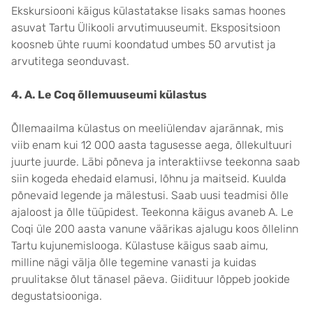
Ekskursiooni käigus külastatakse lisaks samas hoones
asuvat Tartu Ülikooli arvutimuuseumit. Ekspositsioon
koosneb ühte ruumi koondatud umbes 50 arvutist ja
arvutitega seonduvast.
4. A. Le Coq õllemuuseumi külastus
Õllemaailma külastus on meeliülendav ajarännak, mis
viib enam kui 12 000 aasta tagusesse aega, õllekultuuri
juurte juurde. Läbi põneva ja interaktiivse teekonna saab
siin kogeda ehedaid elamusi, lõhnu ja maitseid. Kuulda
põnevaid legende ja mälestusi. Saab uusi teadmisi õlle
ajaloost ja õlle tüüpidest. Teekonna käigus avaneb A. Le
Coqi üle 200 aasta vanune väärikas ajalugu koos õllelinn
Tartu kujunemislooga. Külastuse käigus saab aimu,
milline nägi välja õlle tegemine vanasti ja kuidas
pruulitakse õlut tänasel päeva. Giidituur lõppeb jookide
degustatsiooniga.