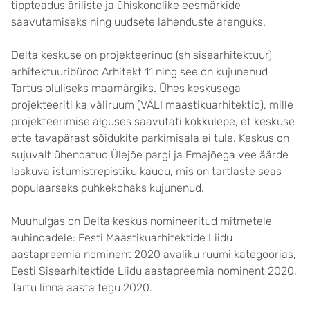
tippteadus äriliste ja ühiskondlike eesmärkide
saavutamiseks ning uudsete lahenduste arenguks.
Delta keskuse on projekteerinud (sh sisearhitektuur)
arhitektuuribüroo Arhitekt 11 ning see on kujunenud
Tartus oluliseks maamärgiks. Ühes keskusega
projekteeriti ka väliruum (VÄLI maastikuarhitektid), mille
projekteerimise alguses saavutati kokkulepe, et keskuse
ette tavapärast sõidukite parkimisala ei tule. Keskus on
sujuvalt ühendatud Ülejõe pargi ja Emajõega vee äärde
laskuva istumistrepistiku kaudu, mis on tartlaste seas
populaarseks puhkekohaks kujunenud.
Muuhulgas on Delta keskus nomineeritud mitmetele
auhindadele: Eesti Maastikuarhitektide Liidu
aastapreemia nominent 2020 avaliku ruumi kategoorias,
Eesti Sisearhitektide Liidu aastapreemia nominent 2020,
Tartu linna aasta tegu 2020.