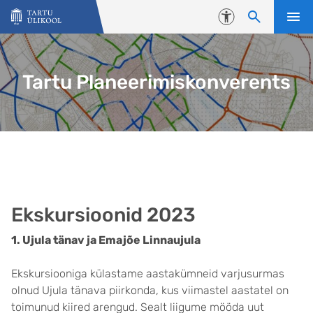
Liigu edasi põhisisu juurde
Juurdepääsetavus
Tartu Planeerimiskonverents
Ekskursioonid 2023
1. Ujula tänav ja Emajõe Linnaujula
Ekskursiooniga külastame aastakümneid varjusurmas
olnud Ujula tänava piirkonda, kus viimastel aastatel on
toimunud kiired arengud. Sealt liigume mööda uut