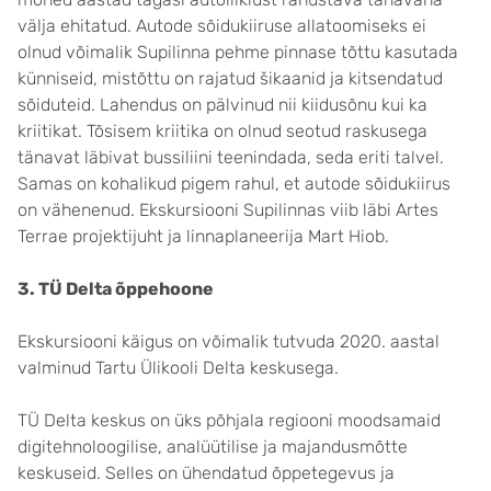
välja ehitatud. Autode sõidukiiruse allatoomiseks ei
olnud võimalik Supilinna pehme pinnase tõttu kasutada
künniseid, mistõttu on rajatud šikaanid ja kitsendatud
sõiduteid. Lahendus on pälvinud nii kiidusõnu kui ka
kriitikat. Tõsisem kriitika on olnud seotud raskusega
tänavat läbivat bussiliini teenindada, seda eriti talvel.
Samas on kohalikud pigem rahul, et autode sõidukiirus
on vähenenud. Ekskursiooni Supilinnas viib läbi Artes
Terrae projektijuht ja linnaplaneerija Mart Hiob.
3. TÜ Delta õppehoone
Ekskursiooni käigus on võimalik tutvuda 2020. aastal
valminud Tartu Ülikooli Delta keskusega.
TÜ Delta keskus on üks põhjala regiooni moodsamaid
digitehnoloogilise, analüütilise ja majandusmõtte
keskuseid. Selles on ühendatud õppetegevus ja