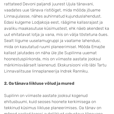
rattateed Devoni paljandi juurest Ujula tänavani,
vaadates uue tänava ristlõiget, mida mööda jõuame
Linnaujulasse, nähes auhinnatud kujunduslahendust.
Edasi kulgeme Lodjakoja eest, räägime kallasrajast ja
avaliku maakasutuse küsimustest, ehk näeb akendest ka
uut ehitatavat lotja ja vana, mis on välja tõstetuna õues.
Sealt liigume uuselamugruppi ja vaatame lahendusi,
mida on kasutatud ruumi planeerimisel. Mööda Emajõe
kallast jalutades on näha üle jõe Supilinna uuemat
hoonestuspiirkonda, mis on viimaste aastate jooksul
märkimisväärselt laienenud. Ekskursiooni viib läbi Tartu
Linnavalitsuse linnaplaneerija Indrek Ranniku.
2. Oa tänava liikluse võlud ja mured
Supilinn on viimaste aastate jooksul kogenud
ehitusbuumi, kuid seoses hoonete kerkimisega on
tekkinud küsimus liikluse planeerimises. Oa tänav on
mõned aastad tagasi autoliiklust rahustava tänavana