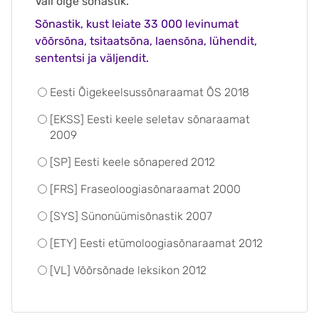
Vali õige sõnastik.
Sõnastik, kust leiate 33 000 levinumat
võõrsõna, tsitaatsõna, laensõna, lühendit,
sententsi ja väljendit.
Eesti Õigekeelsussõnaraamat ÕS 2018
[EKSS] Eesti keele seletav sõnaraamat
2009
[SP] Eesti keele sõnapered 2012
[FRS] Fraseoloogiasõnaraamat 2000
[SYS] Sünonüümisõnastik 2007
[ETY] Eesti etümoloogiasõnaraamat 2012
[VL] Võõrsõnade leksikon 2012