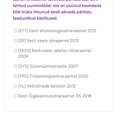
tehtud uurimistööd; siia on püütud koondada
kõik trükis ilmunud eesti sõnade päritolu
teaduslikud käsitlused.
[ETY] Eesti etümoloogiasõnaraamat 2012
[SP] Eesti keele sõnapered 2012
[EKSS] Eesti keele seletav sõnaraamat
2009
[SYS] Sünonüümisõnastik 2007
[FRS] Fraseoloogiasõnaraamat 2000
[VL] Võõrsõnade leksikon 2012
Eesti Õigekeelsussõnaraamat ÕS 2018