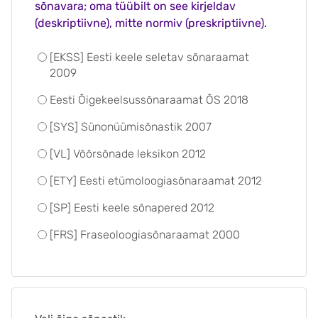
sõnavara; oma tüübilt on see kirjeldav
(deskriptiivne), mitte normiv (preskriptiivne).
[EKSS] Eesti keele seletav sõnaraamat
2009
Eesti Õigekeelsussõnaraamat ÕS 2018
[SYS] Sünonüümisõnastik 2007
[VL] Võõrsõnade leksikon 2012
[ETY] Eesti etümoloogiasõnaraamat 2012
[SP] Eesti keele sõnapered 2012
[FRS] Fraseoloogiasõnaraamat 2000