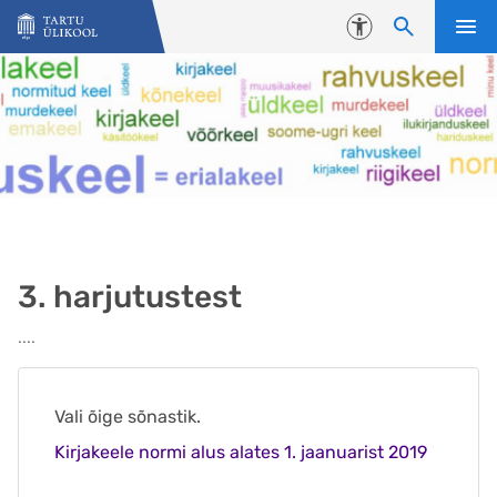
Liigu edasi põhisisu juurde
Juurdepääsetavus
3. harjutustest
....
Vali õige sõnastik.
Kirjakeele normi alus alates 1. jaanuarist 2019