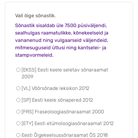
Vali õige sõnastik.
Sõnastik sisaldab üle 7500 püsiväljendi,
sealhulgas raamatulikke, kõnekeelseid ja
vananenud ning vulgaarseid väljendeid,
mitmesuguseid ütlusi ning kantselei- ja
stampvormeleid.
[EKSS] Eesti keele seletav sõnaraamat
2009
[VL] Võõrsõnade leksikon 2012
[SP] Eesti keele sõnapered 2012
[FRS] Fraseoloogiasõnaraamat 2000
[ETY] Eesti etümoloogiasõnaraamat 2012
Eesti Õigekeelsussõnaraamat ÕS 2018