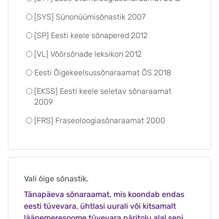
[SYS] Sünonüümisõnastik 2007
[SP] Eesti keele sõnapered 2012
[VL] Võõrsõnade leksikon 2012
Eesti Õigekeelsussõnaraamat ÕS 2018
[EKSS] Eesti keele seletav sõnaraamat
2009
[FRS] Fraseoloogiasõnaraamat 2000
Vali õige sõnastik.
Tänapäeva sõnaraamat, mis koondab endas
eesti tüvevara, ühtlasi uurali või kitsamalt
läänemeresoome tüvevara päritolu alal seni