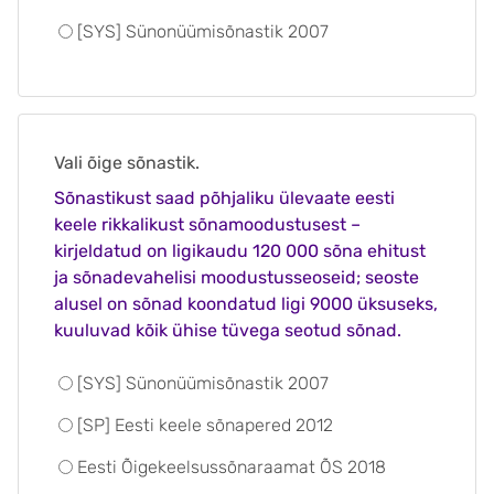
[SYS] Sünonüümisõnastik 2007
Vali õige sõnastik.
Sõnastikust saad põhjaliku ülevaate eesti
keele rikkalikust sõnamoodustusest –
kirjeldatud on ligikaudu 120 000 sõna ehitust
ja sõnadevahelisi moodustusseoseid; seoste
alusel on sõnad koondatud ligi 9000 üksuseks,
kuuluvad kõik ühise tüvega seotud sõnad.
[SYS] Sünonüümisõnastik 2007
[SP] Eesti keele sõnapered 2012
Eesti Õigekeelsussõnaraamat ÕS 2018