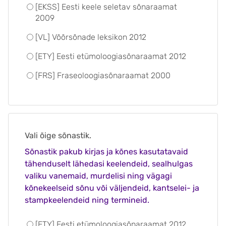
[EKSS] Eesti keele seletav sõnaraamat
2009
[VL] Võõrsõnade leksikon 2012
[ETY] Eesti etümoloogiasõnaraamat 2012
[FRS] Fraseoloogiasõnaraamat 2000
Vali õige sõnastik.
Sõnastik pakub kirjas ja kõnes kasutatavaid
tähenduselt lähedasi keelendeid, sealhulgas
valiku vanemaid, murdelisi ning vägagi
kõnekeelseid sõnu või väljendeid, kantselei- ja
stampkeelendeid ning termineid.
[ETY] Eesti etümoloogiasõnaraamat 2012