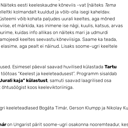
. Näiteks eesti keeleskaudne kõneviis -vat (näiteks
Tema
elleltki kolmandalt kuuldud ja võib-olla isegi kaheldav.
 süsteemi võib kohata paljudes uurali keeltes, aga mõned
ise, et märkida, kas inimene ise nägi, kuulis, katsus, arvas
uurime, kuidas info allikas on näiteks mari ja udmurdi
samojeedi keeltes seevastu kõneviisiga. Saame ka teada,
i elasime, aga pealt ei näinud. Lisaks soome-ugri keeltele
used. Esimesel päeval saavad huvilised külastada
Tartu
 töötoas “Keelest ja keeleteadusest”. Programm sisaldab
Uurali kaja” külastust
, samuti saavad laagrilised osa
 õhtusöögist koos keeleviktoriiniga.
ugri keeleteadlased Bogáta Timár, Gerson Klumpp ja Nikolay K
már
on Ungarist pärit soome-ugri osakonna nooremteadur, kes 