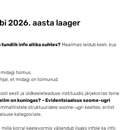
bi 2026. aasta laager
 tundlik info allika suhtes?
Maailmas leidub keeli, kus
t midagi toimus,
jal, et midagi on toimunud.
ooli eesti ja üldkeeleteaduse instituudis järjekorras teine
 silm on kuningas? – Evidentsiaalsus soome-ugri
matilistele struktuuridele soome-ugri keeltes; erilist
alsuse kategooriale.
mille korral keelevormis väljendub lisaks infole ka info