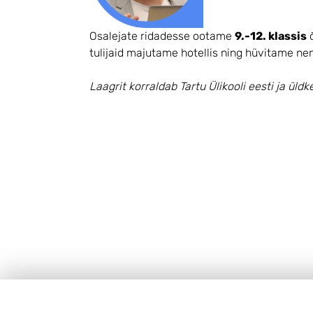
Osalejate ridadesse ootame
9.-12. klassis
õ
tulijaid majutame hotellis ning hüvitame n
Laagrit korraldab Tartu Ülikooli eesti ja ül