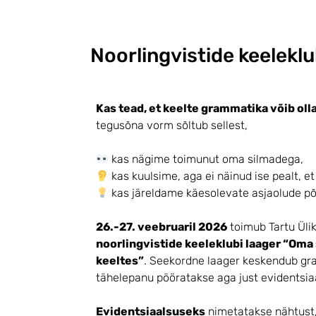
Noorlingvistide keeleklu
Kas tead, et keelte grammatika
võib olla
tegusõna vorm sõltub sellest,
kas nägime toimunut oma silmadega,
kas kuulsime, aga ei näinud ise pealt, e
kas järeldame käesolevate asjaolude põh
26.-27. veebruaril 2026
toimub Tartu Ülik
noorlingvistide keeleklubi laager “Oma
keeltes”
. Seekordne laager keskendub gram
tähelepanu pööratakse aga just evidentsia
Evidentsiaalsuseks
nimetatakse nähtust, 