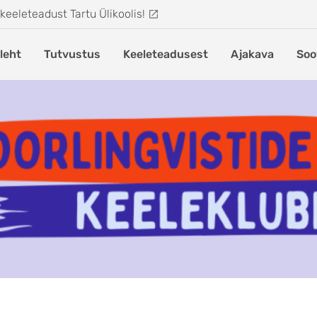
 keeleteadust Tartu Ülikoolis!
leht
Tutvustus
Keeleteadusest
Ajakava
Soov