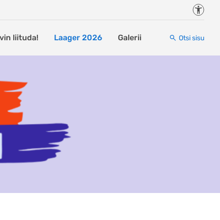
Juurde
in liituda!
Laager 2026
Galerii
Otsi sisu