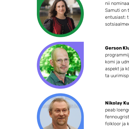
nii nominaa
Samuti on t
entusiast:
sotsiaalmee
Gerson K
programmij
komi ja udm
aspekt ja k
ta uurimisp
Nikolay K
peab loengu
fennougrist
folkloor ja