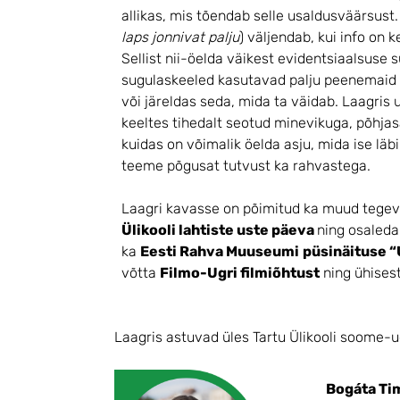
allikas, mis tõendab selle usaldusväärsust
laps jonnivat palju
) väljendab, kui info on k
Sellist nii-öelda väikest evidentsiaalsuse
sugulaskeeled kasutavad palju peenemaid vi
või järeldas seda, mida ta väidab. Laagris 
keeltes tihedalt seotud minevikuga, põhja
kuidas on võimalik öelda asju, mida ise läb
teeme põgusat tutvust ka rahvastega.
Laagri kavasse on põimitud ka muud tegev
Ülikooli lahtiste uste päeva
ning osaleda
ka
Eesti Rahva Muuseumi
püsinäituse “
võtta
Filmo-Ugri filmiõhtust
ning ühisest
Laagris astuvad üles Tartu Ülikooli soome-
Bogáta Ti