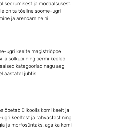
kaliseerumisest ja modaalsusest.
le on ta tõeline soome-ugri
mine ja arendamine nii
me-ugri keelte magistriõppe
ja sölkupi ning permi keeled
baalsed kategooriad nagu aeg,
l aastatel juhtis
s õpetab ülikoolis komi keelt ja
ugri keeltest ja rahvastest ning
gia ja morfosüntaks, aga ka komi