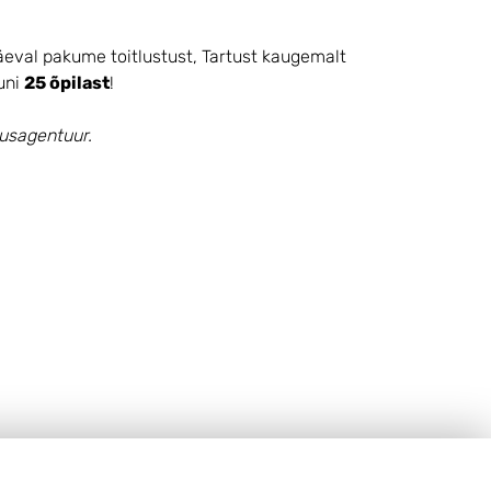
päeval pakume toitlustust, Tartust kaugemalt
uni
25 õpilast
!
dusagentuur.