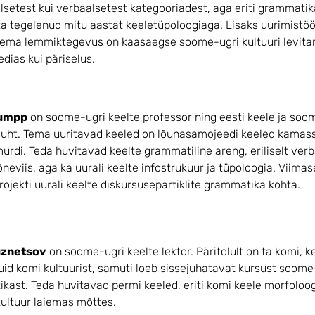
lsetest kui verbaalsetest kategooriadest, aga eriti grammati
a tegelenud mitu aastat keeletüpoloogiaga. Lisaks uurimistöö
 tema lemmiktegevus on kaasaegse soome-ugri kultuuri levita
dias kui päriselus.
lumpp
on soome-ugri keelte professor ning eesti keele ja soo
uht. Tema uuritavad keeled on lõunasamojeedi keeled kamassi 
urdi. Teda huvitavad keelte grammatiline areng, eriliselt ver
õneviis, aga ka uurali keelte infostrukuur ja tüpoloogia. Viimase
rojekti uurali keelte diskursusepartiklite grammatika kohta.
uznetsov
on soome-ugri keelte lektor. Päritolult on ta komi, ke
id komi kultuurist, samuti loeb sissejuhatavat kursust soome-
ikast. Teda huvitavad permi keeled, eriti komi keele morfoloo
 kultuur laiemas mõttes.