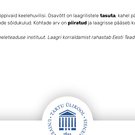
ppivaid keelehuvilisi. Osavõtt on laagrilistele
tasuta
, kahel 
ende sõidukulud. Kohtade arv on
piiratud
ja laagrisse pääseb k
dkeeleteaduse instituut. Laagri korraldamist rahastab Eesti Tea