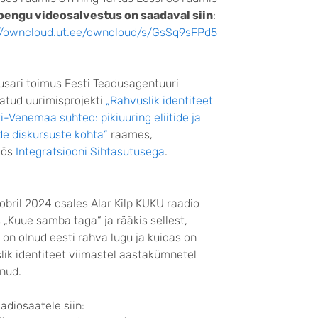
oengu videosalvestus on saadaval siin
:
://owncloud.ut.ee/owncloud/s/GsSq9sFPd5
sari toimus Eesti Teadusagentuuri
atud uurimisprojekti
„Rahvuslik identiteet
ti-Venemaa suhted: pikiuuring eliitide ja
e diskursuste kohta”
raames,
öös
Integratsiooni Sihtasutusega
.
oobril 2024 osales Alar Kilp KUKU raadio
 „Kuue samba taga“ ja rääkis sellest,
e on olnud eesti rahva lugu ja kuidas on
lik identiteet viimastel aastakümnetel
nud.
aadiosaatele siin: