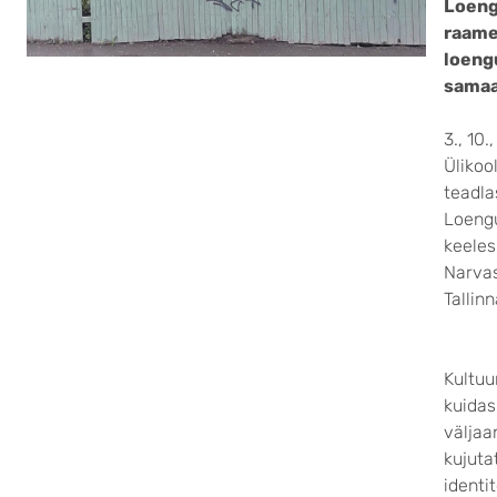
Loeng
raames
loengu
samaa
3., 10.
Ülikoo
teadla
Loengu
keeles 
Narvas
Tallin
Kultuu
kuidas
väljaa
kujuta
identi