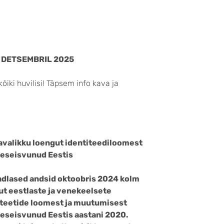
 DETSEMBRIL 2025
kõiki huvilisi! Täpsem info kava ja
avalikku loengut identiteediloomest
seseisvunud Eestis
adlased andsid oktoobris 2024 kolm
ut eestlaste ja venekeelsete
iteetide loomest ja muutumisest
seseisvunud Eestis aastani 2020.