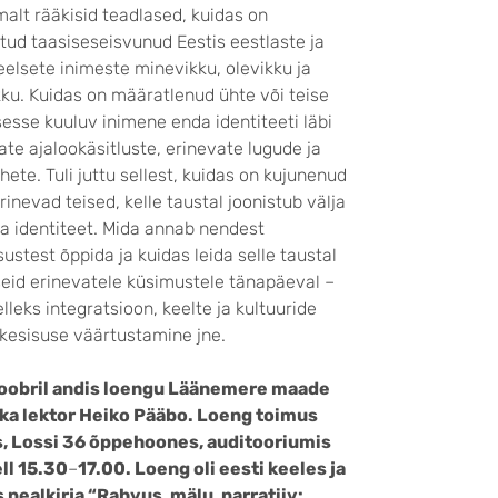
alt rääkisid teadlased, kuidas on
etud taasiseseisvunud Eestis eestlaste ja
elsete inimeste minevikku, olevikku ja
kku. Kuidas on määratlenud ühte või teise
esse kuuluv inimene enda identiteeti läbi
ate ajalookäsitluste, erinevate lugude ja
hete. Tuli juttu sellest, kuidas on kujunenud
erinevad teised, kelle taustal joonistub välja
a identiteet. Mida annab nendest
sustest õppida ja kuidas leida selle taustal
eid erinevatele küsimustele tänapäeval –
elleks integratsioon, keelte ja kultuuride
esisuse väärtustamine jne.
toobril andis loengu Läänemere maade
ika lektor Heiko Pääbo. Loeng toimus
s, Lossi 36 õppehoones, auditooriumis
ll 15.30
–
17.00. Loeng oli eesti keeles ja
 pealkirja “Rahvus, mälu, narratiiv: