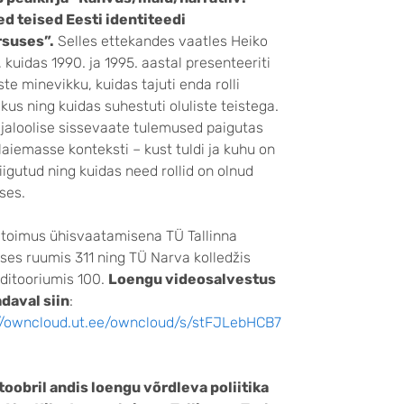
ed teised Eesti identiteedi
rsuses”.
Selles ettekandes vaatles Heiko
 kuidas 1990. ja 1995. aastal presenteeriti
ste minevikku, kuidas tajuti enda rolli
kus ning kuidas suhestuti oluliste teistega.
ajaloolise sissevaate tulemused paigutas
 laiemasse konteksti – kust tuldi ja kuhu on
liigutud ning kuidas need rollid on olnud
ses.
toimus ühisvaatamisena TÜ Tallinna
ses ruumis 311 ning TÜ Narva kolledžis
ditooriumis 100.
Loengu videosalvestus
daval siin
:
//owncloud.ut.ee/owncloud/s/stFJLebHCB7
toobril andis loengu võrdleva poliitika