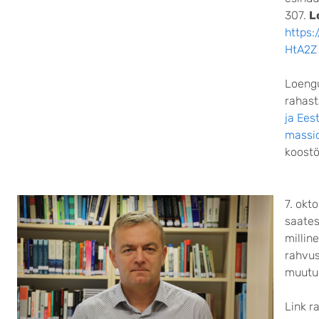
307.
L
https
HtA2Z
Loengu
rahast
ja Ees
massid
koost
7. okt
saates
millin
rahvus
muutu
Link r