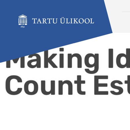
Liigu edasi põhisisu juurde