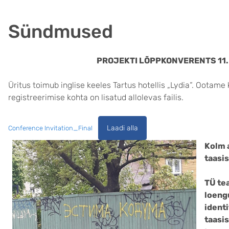
Sündmused
PROJEKTI LÕPPKONVERENTS 11.
Üritus toimub inglise keeles Tartus hotellis „Lydia“. Ootame 
registreerimise kohta on lisatud allolevas failis.
Laadi alla
Conference Invitation_Final
Kolm 
taasi
TÜ te
loeng
ident
taasi