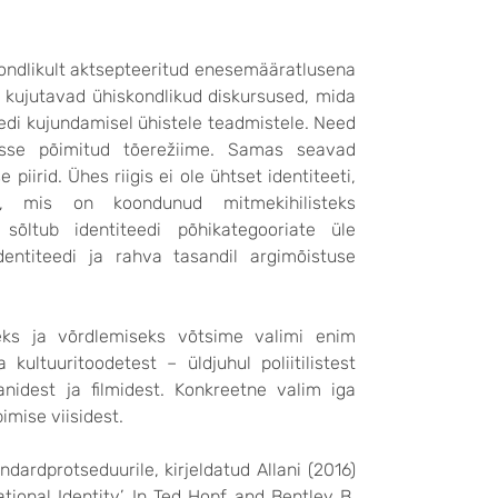
skondlikult aktsepteeritud enesemääratlusena
i kujutavad ühiskondlikud diskursused, mida
eedi kujundamisel ühistele teadmistele. Need
esse põimitud tõerežiime. Samas seavad
piirid. Ühes riigis ei ole ühtset identiteeti,
ia, mis on koondunud mitmekihilisteks
 sõltub identiteedi põhikategooriate üle
entiteedi ja rahva tasandil argimõistuse
eks ja võrdlemiseks võtsime valimi enim
kultuuritoodetest – üldjuhul poliitilistest
anidest ja filmidest. Konkreetne valim iga
bimise viisidest.
dardprotseduurile, kirjeldatud Allani (2016)
ational Identity’. In Ted Hopf and Bentley B.