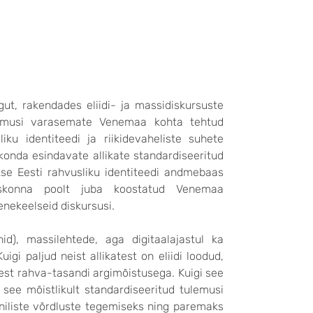
gut, rakendades eliidi- ja massidiskursuste
tulemusi varasemate Venemaa kohta tehtud
iku identiteedi ja riikidevaheliste suhete
konda esindavate allikate standardiseeritud
akse Eesti rahvusliku identiteedi andmebaas
skonna poolt juba koostatud Venemaa
venekeelseid diskursusi.
id), massilehtede, aga digitaalajastul ka
igi paljud neist allikatest on eliidi loodud,
est rahva-tasandi argimõistusega. Kuigi see
see mõistlikult standardiseeritud tulemusi
ooniliste võrdluste tegemiseks ning paremaks