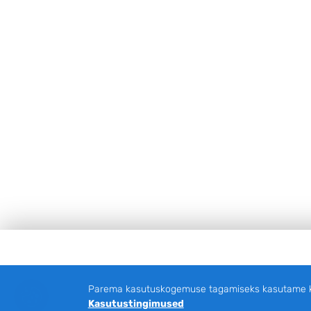
Jalus
Parema kasutuskogemuse tagamiseks kasutame küp
Kasutustingimused