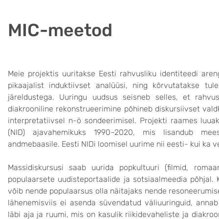
MIC-meetod
Meie projektis uuritakse Eesti rahvusliku identiteedi aren
pikaajalist induktiivset analüüsi, ning kõrvutatakse 
järeldustega. Uuringu uudsus seisneb selles, et rahvusl
diakrooniline rekonstrueerimine põhineb diskursiivset vald
interpretatiivsel n-ö sondeerimisel. Projekti raames luu
(NID) ajavahemikuks 1990–2020, mis lisandub mee
andmebaasile. Eesti NIDi loomisel uurime nii eesti- kui ka 
Massidiskursusi saab uurida popkultuuri (filmid, romaan
populaarsete uudisteportaalide ja sotsiaalmeedia põhjal. Ku
võib nende populaarsus olla näitajaks nende resoneerumis
lähenemisviis ei asenda süvendatud väliuuringuid, annab 
läbi aja ja ruumi, mis on kasulik riikidevaheliste ja diakr