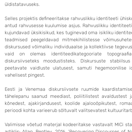
üldistatavuseks.
Selles projektis defineeritakse rahvuslikku identiteeti ühi
antud rahvusesse kuulumise asjus. Rahvuslikku identiteet
kujundavad üksikisikud, kes tuginevad oma isikliku identit
teadmised peegeldavad mitmekihilistesse võimusuhet
diskursused võimaliku individuaalse ja kollektiivse tegevuse 
vaid on olemas identiteedikategooriate topograaf
diskursiivseteks moodustisteks. Diskursuste stabiilsus
peetavate vaidluste ulatusest, samuti hegemoonilise id
vahelisest pingest.
Eesti ja Venemaa diskursiivsete ruumide kaardistamis
tähelepanu saanud meediast, poliitilistest avaldustest ja 
kõnedest, ajakirjandusest, koolide ajalooõpikutest, roma
perioodi kohta varieerub sõltuvalt valitsevatest kultuuritar
Valimisse võetud materjal kodeeritakse vastavalt MICi stan
artiklis: Allan, Bentley, 2016. ‘Recovering Discourses of N