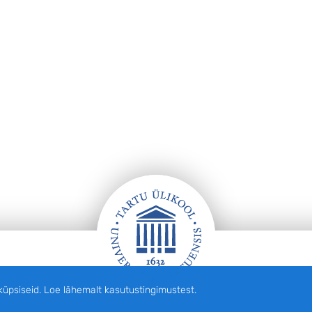
siseid. Loe lähemalt kasutustingimustest.