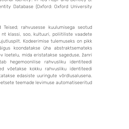
dentity Database (Oxford: Oxford University
d Teised; rahvusesse kuulumisega seotud
 klassi, soo, kultuuri, poliitiliste vaadete
kujutluspilt. Kodeerimise tulemuseks on pikk
käigus koondatakse üha abstraktsemateks
 loetelu, mida eristatakse sageduse, žanri
tab hegemoonilise rahvusliku identiteedi
ed võetakse kokku rahvusliku identiteedi
utatakse edasiste uuringute võrdlusalusena.
eetsete teemade levimuse automatiseeritud