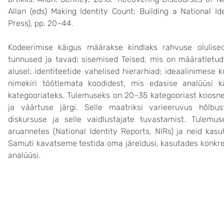
Allan (eds) Making Identity Count: Building a National I
Press), pp. 20–44.
Kodeerimise käigus määrakse kindlaks rahvuse olulise
tunnused ja tavad; sisemised Teised, mis on määratletud nt
alusel; identiteetide vahelised hierarhiad; ideaalinimese 
nimekiri töötlemata koodidest, mis edasise analüüsi 
kategooriateks. Tulemuseks on 20–35 kategooriast koosnev
ja väärtuse järgi. Selle maatriksi varieeruvus hõlbus
diskursuse ja selle vaidlustajate tuvastamist. Tulemus
aruannetes (National Identity Reports, NIRs) ja neid kas
Samuti kavatseme testida oma järeldusi, kasutades konkr
analüüsi.