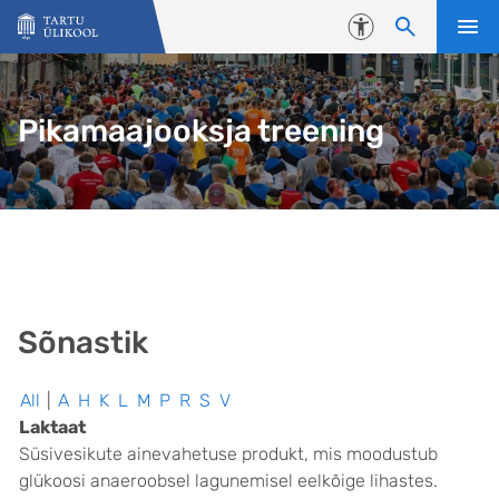
Liigu edasi põhisisu juurde
Juurdepääsetavus
Pikamaajooksja treening
Sõnastik
All
|
A
H
K
L
M
P
R
S
V
Laktaat
Süsivesikute ainevahetuse produkt, mis moodustub
glükoosi anaeroobsel lagunemisel eelkõige lihastes.