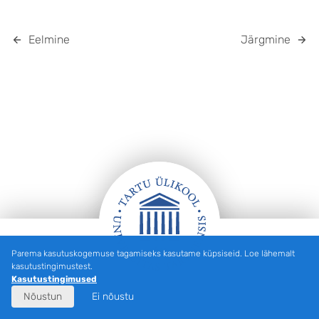
Eelmine
Järgmine
Parema kasutuskogemuse tagamiseks kasutame küpsiseid. Loe lähemalt
Jalus
kasutustingimustest.
Kasutustingimused
Nõustun
Ei nõustu