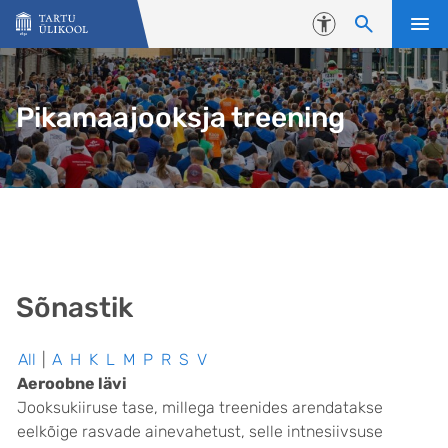
Liigu edasi põhisisu juurde
Juurdepääsetavus
Pikamaajooksja treening
Sõnastik
All
|
A
H
K
L
M
P
R
S
V
Aeroobne lävi
Jooksukiiruse tase, millega treenides arendatakse
eelkõige rasvade ainevahetust, selle intnesiivsuse