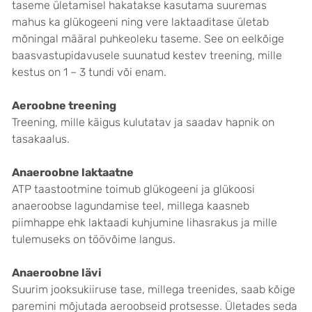
taseme ületamisel hakatakse kasutama suuremas
mahus ka glükogeeni ning vere laktaaditase ületab
mõningal määral puhkeoleku taseme. See on eelkõige
baasvastupidavusele suunatud kestev treening, mille
kestus on 1 – 3 tundi või enam.
Aeroobne treening
Treening, mille käigus kulutatav ja saadav hapnik on
tasakaalus.
Anaeroobne laktaatne
ATP taastootmine toimub glükogeeni ja glükoosi
anaeroobse lagundamise teel, millega kaasneb
piimhappe ehk laktaadi kuhjumine lihasrakus ja mille
tulemuseks on töövõime langus.
Anaeroobne lävi
Suurim jooksukiiruse tase, millega treenides, saab kõige
paremini mõjutada aeroobseid protsesse. Ületades seda