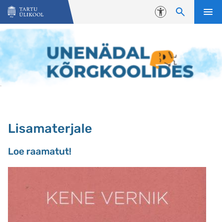
Liigu edasi põhisisu juurde
Juurdepääsetavus
Lisamaterjale
Loe raamatut!