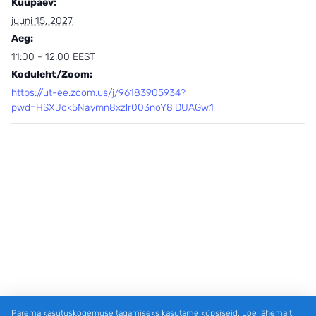
Kuupäev:
juuni 15, 2027
Aeg:
11:00 - 12:00
EEST
Koduleht/Zoom:
https://ut-ee.zoom.us/j/96183905934?
pwd=HSXJck5Naymn8xzlr003noY8iDUAGw.1
Parema kasutuskogemuse tagamiseks kasutame küpsiseid. Loe lähemalt