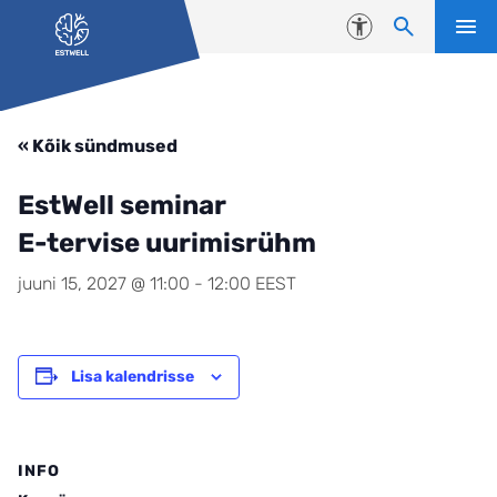
Liigu edasi põhisisu juurde
Juurdepääsetavus
« Kõik sündmused
EstWell seminar
E-tervise uurimisrühm
juuni 15, 2027 @ 11:00
-
12:00
EEST
Lisa kalendrisse
INFO