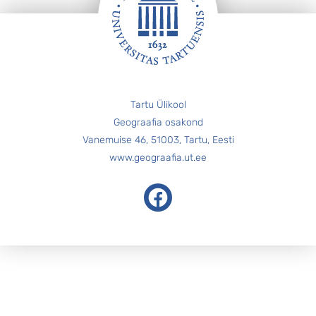
Jalus
Tartu Ülikool
Geograafia osakond
Vanemuise 46, 51003, Tartu, Eesti
www.geograafia.ut.ee
Facebook