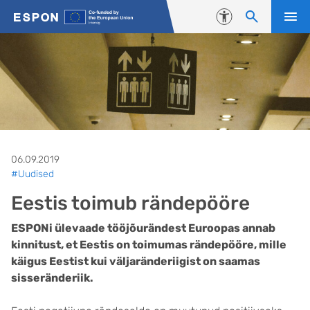
Liigu edasi põhisisu juurde
Juurdepääsetavus
06.09.2019
#Uudised
Eestis toimub rändepööre
ESPONi ülevaade tööjõurändest Euroopas annab
kinnitust, et Eestis on toimumas rändepööre, mille
käigus Eestist kui väljaränderiigist on saamas
sisseränderiik.