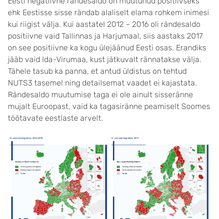
Eesti negatiivne rändesaldo on muutunud positiivseks
ehk Eestisse sisse rändab alaliselt elama rohkem inimesi
kui riigist välja. Kui aastatel 2012 – 2016 oli rändesaldo
positiivne vaid Tallinnas ja Harjumaal, siis aastaks 2017
on see positiivne ka kogu ülejäänud Eesti osas. Erandiks
jääb vaid Ida-Virumaa, kust jätkuvalt rännatakse välja.
Tähele tasub ka panna, et antud üldistus on tehtud
NUTS3 tasemel ning detailsemat vaadet ei kajastata.
Rändesaldo muutumise taga ei ole ainult sisseränne
mujalt Euroopast, vaid ka tagasiränne peamiselt Soomes
töötavate eestlaste arvelt.