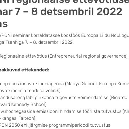
ar 7 – 8 detsembril 2022
as
PONi seminar korraldatakse koostöös Euroopa Liidu Nõukog
iga Tšehhiga 7. – 8. detsembril 2022.
egionaalne ettevõtlus (Entrepreneurial regional governance)
pakkuvad ettekanded:
oopa uus innovatsiooniagenda (Mariya Gabriel, Euroopa Komis
ovatsiooni ja teaduse volinik)
andusareng läbi piirkonna tugevuste võimendamise (Ricard
rvard Kennedy School)
vuhoonegaaside emissiooni hindamise tööriista tutvustus (K
ykangas, Taltech)
ON 2030 ehk järgmise programmiperioodi tutvustus