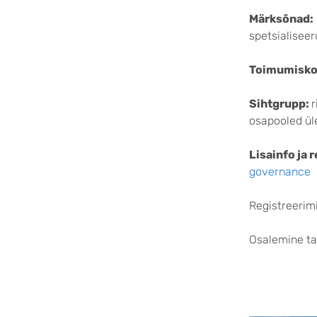
Märksõnad:
spetsialiseer
Toimumisko
Sihtgrupp:
r
osapooled ül
Lisainfo ja 
governance
Registreerim
Osalemine ta