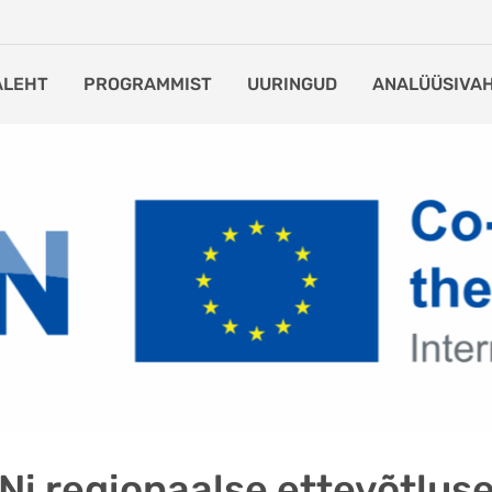
ALEHT
PROGRAMMIST
UURINGUD
ANALÜÜSIVA
i regionaalse ettevõtlus