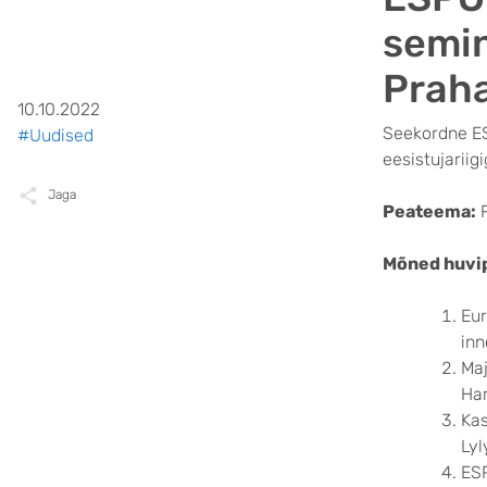
semin
Prah
10.10.2022
Seekordne ES
#Uudised
eesistujariig
Jaga
Peateema:
R
Mõned huvi
Eur
inn
Maj
Ha
Kas
Lyl
ESP