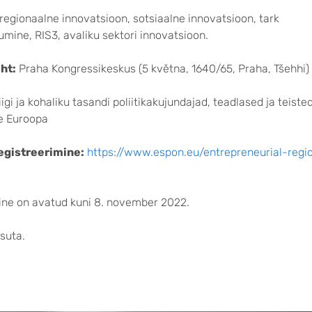
regionaalne innovatsioon, sotsiaalne innovatsioon, tark
umine, RIS3, avaliku sektori innovatsioon.
ht:
Praha Kongressikeskus (5 května, 1640/65, Praha, Tšehhi)
iigi ja kohaliku tasandi poliitikakujundajad, teadlased ja teiste
e Euroopa
registreerimine:
https://www.espon.eu/entrepreneurial-regi
ine on avatud kuni 8. november 2022.
suta.