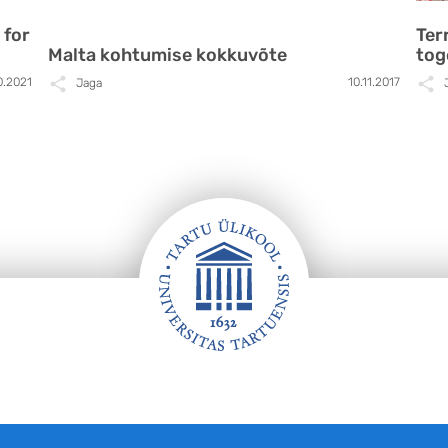
 for
Ter
Malta kohtumise kokkuvõte
tog
0.2021
10.11.2017
Jaga