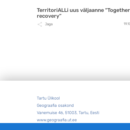
TerritoriALLi uus väljaanne “Together
recovery”
19.1
Jaga
Jalus
Tartu Ülikool
Geograafia osakond
Vanemuise 46, 51003, Tartu, Eesti
www.geograafia.ut.ee