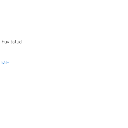
d huvitatud
onal-