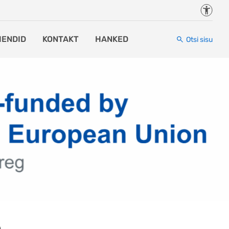
Juurde
HENDID
KONTAKT
HANKED
Otsi sisu
e