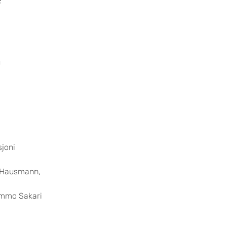
u
joni
o Hausmann,
immo Sakari