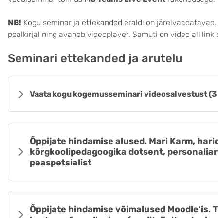
NB!
Kogu seminar ja ettekanded eraldi on järelvaadatavad
pealkirjal ning avaneb videoplayer. Samuti on video all link 
Seminari ettekanded ja arutelu
Vaata kogu kogemusseminari videosalvestust (3 
Õppijate hindamise alused. Mari Karm, hari
kõrgkoolipedagoogika dotsent, personali
peaspetsialist
Õppijate hindamise võimalused Moodle’is. T