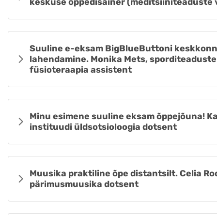
keskuse õppedisainer (meditsiiniteaduste
Suuline e-eksam BigBlueButtoni keskkonn
lahendamine. Monika Mets, sporditeaduste j
füsioteraapia assistent
Minu esimene suuline eksam õppejõuna! Ka
instituudi üldsotsioloogia dotsent
Muusika praktiline õpe distantsilt. Celia R
pärimusmuusika dotsent