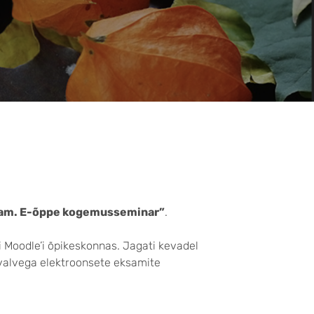
sam. E-õppe kogemusseminar”
.
i Moodle’i õpikeskonnas. Jagati kevadel
levalvega elektroonsete eksamite