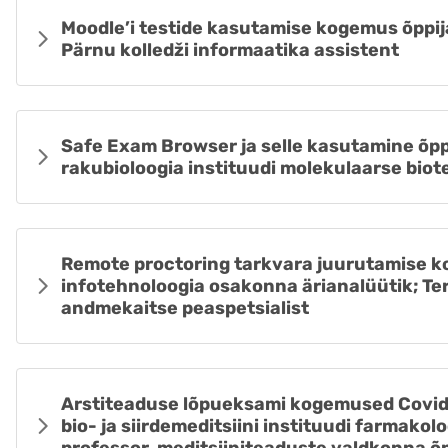
Moodle’i testide kasutamise kogemus õppij
Pärnu kolledži informaatika assistent
Safe Exam Browser ja selle kasutamine õpp
rakubioloogia instituudi molekulaarse bio
Remote proctoring tarkvara juurutamise k
infotehnoloogia osakonna ärianalüütik; Ter
andmekaitse peaspetsialist
Arstiteaduse lõpueksami kogemused Covid-
bio- ja siirdemeditsiini instituudi farmakolo