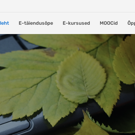
leht
E-täiendusõpe
E-kursused
MOOCid
Õp