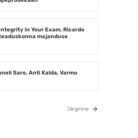
õppeprodekaan
ntegrity in Your Exam. Ricardo
usteaduskonna majanduse
neli Saro, Anti Kalda, Varmo
Järgmine