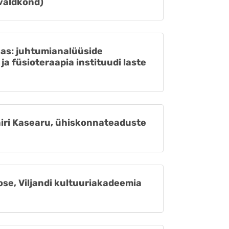
 valdkond)
as: juhtumianalüüside
a füsioteraapia instituudi laste
iri Kasearu, ühiskonnateaduste
oose, Viljandi kultuuriakadeemia