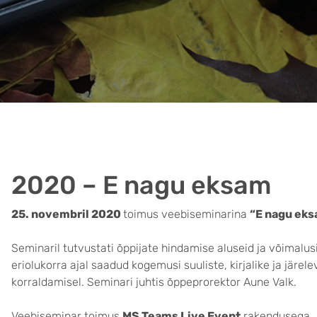
2020 – E nagu eksam
25. novembril 2020
toimus veebiseminarina
“E nagu ek
Seminaril tutvustati õppijate hindamise aluseid ja võimalus
eriolukorra ajal saadud kogemusi suuliste, kirjalike ja järe
korraldamisel. Seminari juhtis õppeprorektor Aune Valk.
Veebiseminar toimus
MS Teams Live Event
rakendusega.