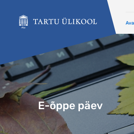
Liigu edasi põhisisu juurde
Ava
E-õppe päev