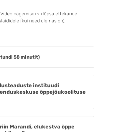
. Video nägemiseks klõpsa ettekande
slaididele (kui need olemas on).
tundi 58 minutit)
dusteaduste instituudi
arenduskeskuse õppejõukoolituse
riin Marandi, elukestva õppe