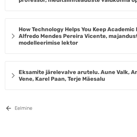
professor, meditsiiniteaduste valdkonna 
How Technology Helps You Keep Academic I
Alfredo Mendes Pereira Vicente, majand
modelleerimise lektor
Eksamite järelevalve arutelu. Aune Valk, An
Vene, Karel Paan, Terje Mäesalu
Eelmine