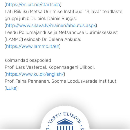
(
https://en.uit.no/startsida
)
Läti Riikliku Metsa Uurimise Instituudi “Silava” teadlaste
gruppi juhib Dr. biol. Dainis Ruņģis.
(
http://www.silava.lv/mainen/aboutus.aspx
)
Leedu Põllumajanduse ja Metsanduse Uurimiskeskust
(LAMMC) esindab Dr. Jelena Ankuda.
(
https://www.lammc.lt/en
)
Kolmandad osapooled
Prof. Lars Vesterdal, Kopenhaageni Ülikool.
(
https://www.ku.dk/english/
)
Prof. Taina Pennanen, Soome Loodusvarade Instituut
(
Luke
).