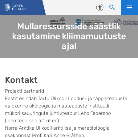
Liigu edasi põhisisu juurde
Juurdepääsetavus
Mullaressursside säästlik
kasutamine kliimamuutuste
ajal
Kontakt
Projekti partnerid
Eestit esindab Tartu Ülikooli Loodus- ja täppisteaduste
valdkonna ökoloogia ja maateaduste instituudi
mükoriisauuringute juhtivteadur Leho Tedersoo
(leho.tedersoo ätt ut.ee).
Norra Arktika Ülikooli arktilise ja merebioloogia
osakonnast Prof. Kari Anne Bråthen.