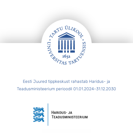
Jalus
Eesti Juured tippkeskust rahastab Haridus- ja
Teadusministeerium perioodil 01.01.2024–31.12.2030