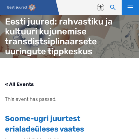
Liigu edasi põhisisu juurde
Juurdepääsetavus
Eesti juured: rahvastiku ja
kultuuri kujunemise
transdistsiplinaarsete
uuringute tippkeskus
« All Events
This event has passed.
Soome-ugri juurtest
erialadeüleses vaates