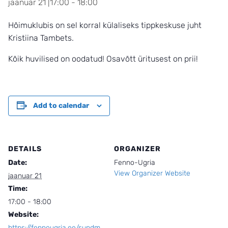
jaanuar 21 |17:00
-
18:00
Hõimuklubis on sel korral külaliseks tippkeskuse juht
Kristiina Tambets.
Kõik huvilised on oodatud! Osavõtt üritusest on prii!
Add to calendar
DETAILS
ORGANIZER
Date:
Fenno-Ugria
View Organizer Website
jaanuar 21
Time:
17:00 - 18:00
Website:
https://fennougria.ee/sundm