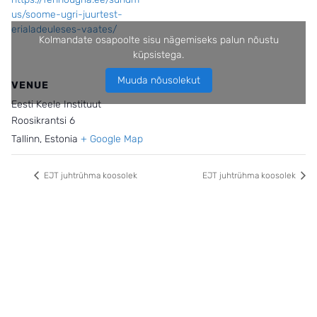
us/soome-ugri-juurtest-
erialadeuleses-vaates/
Kolmandate osapoolte sisu nägemiseks palun nõustu
küpsistega.
Muuda nõusolekut
VENUE
Eesti Keele Instituut
Roosikrantsi 6
Tallinn
,
Estonia
+ Google Map
EJT juhtrühma koosolek
EJT juhtrühma koosolek