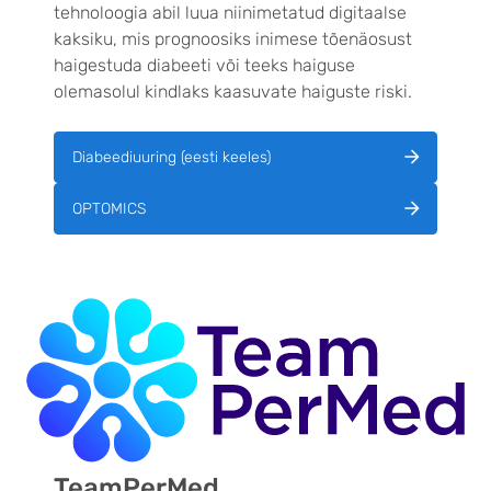
tehnoloogia abil luua niinimetatud digitaalse
kaksiku, mis prognoosiks inimese tõenäosust
haigestuda diabeeti või teeks haiguse
olemasolul kindlaks kaasuvate haiguste riski.
Diabeediuuring (eesti keeles)
OPTOMICS
TeamPerMed