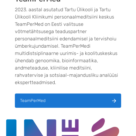
2023. aastal asutatud Tartu Ülikooli ja Tartu
Ülikooli Kliinikumi personaalmeditsiini keskus
TeamPerMed on Eesti valitsuse
võtmetähtsusega teaduspartner
personaalmeditsiini edendamisel ja tervishoiu
ümberkujundamisel. TeamPerMedi
multidistsiplinaarne uurimis- ja koolituskeskus
ühendab genoomika, bioinformaatika,
andmeteaduse, kliinilise meditsiini,
rahvatervise ja sotsiaal-majandusliku analüüsi
ekspertteadmised.
TeamPerMed