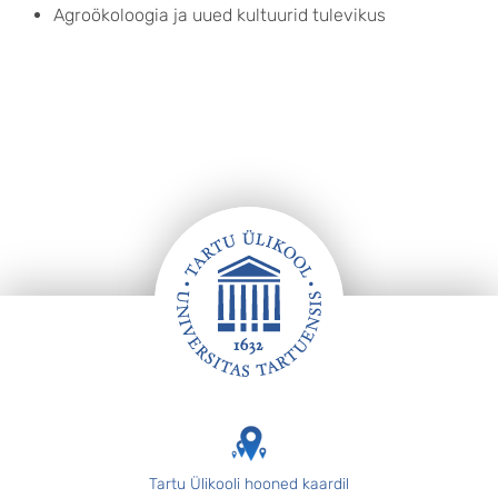
Agroökoloogia ja uued kultuurid tulevikus
Jalus
Tartu Ülikooli hooned kaardil