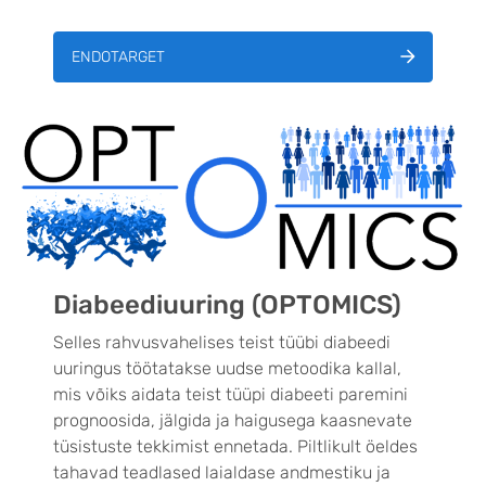
ENDOTARGET
Diabeediuuring (OPTOMICS)
Selles rahvusvahelises teist tüübi diabeedi
uuringus töötatakse uudse metoodika kallal,
mis võiks aidata teist tüüpi diabeeti paremini
prognoosida, jälgida ja haigusega kaasnevate
tüsistuste tekkimist ennetada. Piltlikult öeldes
tahavad teadlased laialdase andmestiku ja