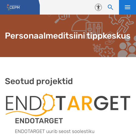
Liigu edasi põhisisu juurde
Juurdepääsetavus
Personaalmeditsiini tippkeskus
Seotud projektid
ENDOTARGET
ENDOTARGET uurib seost soolestiku