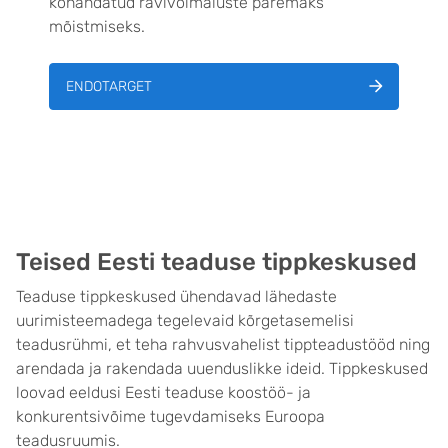
kohandatud ravivõimaluste paremaks
mõistmiseks.
ENDOTARGET
Teised Eesti teaduse tippkeskused
Teaduse tippkeskused ühendavad lähedaste
uurimisteemadega tegelevaid kõrgetasemelisi
teadusrühmi, et teha rahvusvahelist tippteadustööd ning
arendada ja rakendada uuenduslikke ideid. Tippkeskused
loovad eeldusi Eesti teaduse koostöö- ja
konkurentsivõime tugevdamiseks Euroopa
teadusruumis.