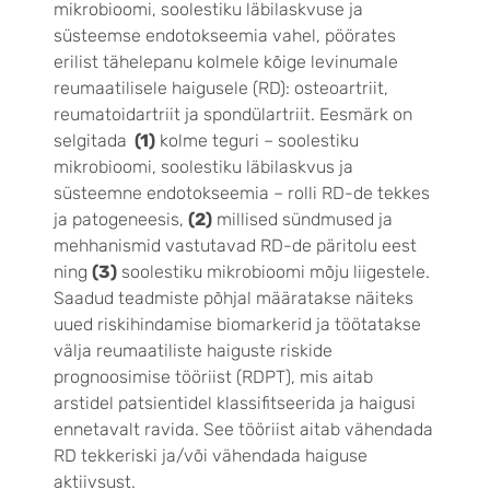
mikrobioomi, soolestiku läbilaskvuse ja
süsteemse endotokseemia vahel, pöörates
erilist tähelepanu kolmele kõige levinumale
reumaatilisele haigusele (RD): osteoartriit,
reumatoidartriit ja spondülartriit. Eesmärk on
selgitada
(1)
kolme teguri – soolestiku
mikrobioomi, soolestiku läbilaskvus ja
süsteemne endotokseemia – rolli RD-de tekkes
ja patogeneesis,
(2)
millised sündmused ja
mehhanismid vastutavad RD-de päritolu eest
ning
(3)
soolestiku mikrobioomi mõju liigestele.
Saadud teadmiste põhjal määratakse näiteks
uued riskihindamise biomarkerid ja töötatakse
välja reumaatiliste haiguste riskide
prognoosimise tööriist (RDPT), mis aitab
arstidel patsientidel klassifitseerida ja haigusi
ennetavalt ravida. See tööriist aitab vähendada
RD tekkeriski ja/või vähendada haiguse
aktiivsust.