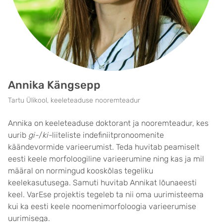
Annika Kängsepp
Tartu Ülikool, keeleteaduse nooremteadur
Annika on keeleteaduse doktorant ja nooremteadur, kes
uurib
gi-
/
ki-
liiteliste indefiniitpronoomenite
käändevormide varieerumist. Teda huvitab peamiselt
eesti keele morfoloogiline varieerumine ning kas ja mil
määral on normingud kooskõlas tegeliku
keelekasutusega. Samuti huvitab Annikat lõunaeesti
keel. VarEse projektis tegeleb ta nii oma uurimisteema
kui ka eesti keele noomenimorfoloogia varieerumise
uurimisega.