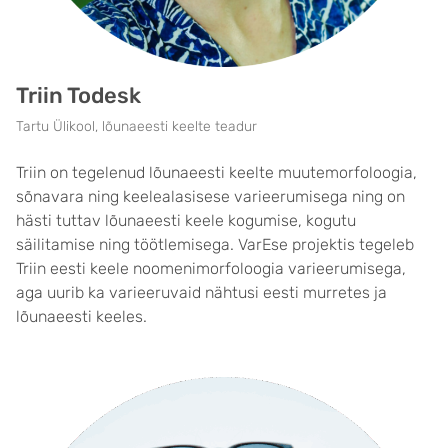
Triin Todesk
Tartu Ülikool, lõunaeesti keelte teadur
Triin on tegelenud lõunaeesti keelte muutemorfoloogia,
sõnavara ning keelealasisese varieerumisega ning on
hästi tuttav lõunaeesti keele kogumise, kogutu
säilitamise ning töötlemisega. VarEse projektis tegeleb
Triin eesti keele noomenimorfoloogia varieerumisega,
aga uurib ka varieeruvaid nähtusi eesti murretes ja
lõunaeesti keeles.