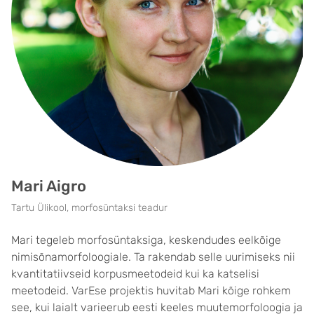
Mari Aigro
Tartu Ülikool, morfosüntaksi teadur
Mari tegeleb morfosüntaksiga, keskendudes eelkõige
nimisõnamorfoloogiale. Ta rakendab selle uurimiseks nii
kvantitatiivseid korpusmeetodeid kui ka katselisi
meetodeid. VarEse projektis huvitab Mari kõige rohkem
see, kui laialt varieerub eesti keeles muutemorfoloogia ja