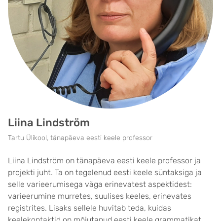
Liina Lindström
Tartu Ülikool, tänapäeva eesti keele professor
Liina Lindström on tänapäeva eesti keele professor ja
projekti juht. Ta on tegelenud eesti keele süntaksiga ja
selle varieerumisega väga erinevatest aspektidest:
varieerumine murretes, suulises keeles, erinevates
registrites. Lisaks sellele huvitab teda, kuidas
keelekontaktid on mõjutanud eesti keele grammatikat.