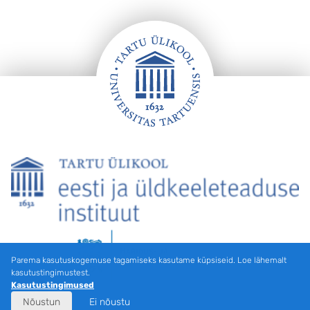
Jalus
Parema kasutuskogemuse tagamiseks kasutame küpsiseid. Loe lähemalt
kasutustingimustest.
Kasutustingimused
Nõustun
Ei nõustu