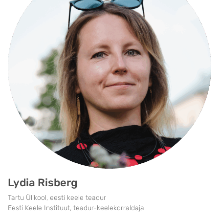
Lydia Risberg
Tartu Ülikool, eesti keele teadur
Eesti Keele Instituut, teadur-keelekorraldaja