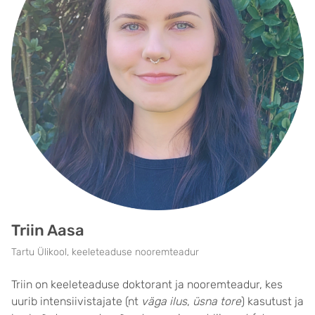
Triin Aasa
Tartu Ülikool, keeleteaduse nooremteadur
Triin on keeleteaduse doktorant ja nooremteadur, kes
uurib intensiivistajate (nt
väga ilus
,
üsna tore
) kasutust ja