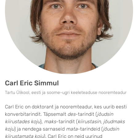
Carl Eric Simmul
Tartu Ülikool, eesti ja soome-ugri keeleteaduse nooremteadur
Carl Eric on doktorant ja nooremteadur, kes uurib eesti
konverbitarindit. Täpsemalt
des
-tarindit (
jõudsin
kiirustades koju
),
maks
-tarindit (
kiirustasin, jõudmaks
koju
) ja nendega sarnaseid
mata
-tarindeid (
jõudsin
kiirustamata koju
). Carl Eric on neid uurinud