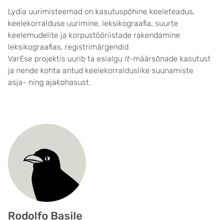
Lydia uurimisteemad on kasutuspõhine keeleteadus,
keelekorralduse uurimine, leksikograafia, suurte
keelemudelite ja korpustööriistade rakendamine
leksikograafias, registrimärgendid
VarEse projektis uurib ta esialgu
lt
-määrsõnade kasutust
ja nende kohta antud keelekorralduslike suunamiste
asja- ning ajakohasust.
Rodolfo Basile