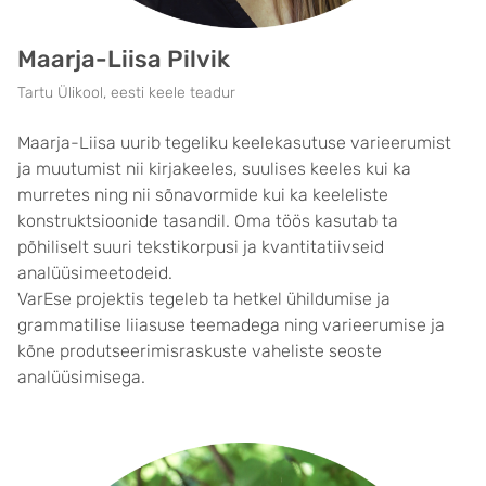
Maarja-Liisa Pilvik
Tartu Ülikool, eesti keele teadur
Maarja-Liisa uurib tegeliku keelekasutuse varieerumist
ja muutumist nii kirjakeeles, suulises keeles kui ka
murretes ning nii sõnavormide kui ka keeleliste
konstruktsioonide tasandil. Oma töös kasutab ta
põhiliselt suuri tekstikorpusi ja kvantitatiivseid
analüüsimeetodeid.
VarEse projektis tegeleb ta hetkel ühildumise ja
grammatilise liiasuse teemadega ning varieerumise ja
kõne produtseerimisraskuste vaheliste seoste
analüüsimisega.