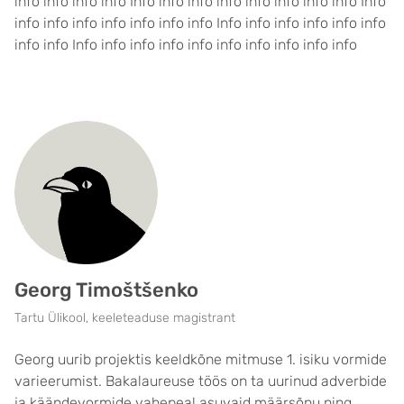
info info info info Info info info info info info info info Info
info info info info info info info Info info info info info info
info info Info info info info info info info info info info
Georg Timoštšenko
Tartu Ülikool, keeleteaduse magistrant
Georg uurib projektis keeldkõne mitmuse 1. isiku vormide
varieerumist. Bakalaureuse töös on ta uurinud adverbide
ja käändevormide vahepeal asuvaid määrsõnu ning