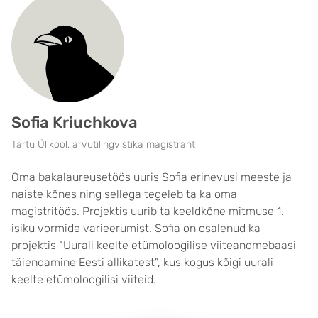
Sofia Kriuchkova
Tartu Ülikool, arvutilingvistika magistrant
Oma bakalaureusetöös uuris Sofia erinevusi meeste ja
naiste kõnes ning sellega tegeleb ta ka oma
magistritöös. Projektis uurib ta keeldkõne mitmuse 1.
isiku vormide varieerumist. Sofia on osalenud ka
projektis “Uurali keelte etümoloogilise viiteandmebaasi
täiendamine Eesti allikatest”, kus kogus kõigi uurali
keelte etümoloogilisi viiteid.