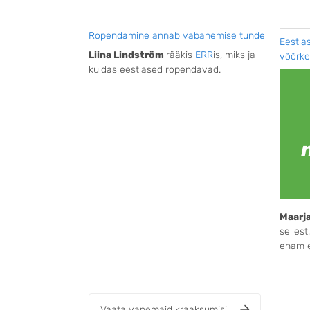
Ropendamine annab vabanemise tunde
Eestla
Liina Lindström
rääkis
ERR
is, miks ja
võõrke
kuidas eestlased ropendavad.
Maarja
sellest
enam e
Vaata vanemaid kraaksumisi