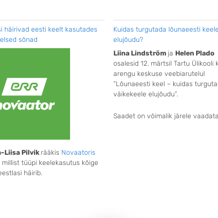
si häirivad eesti keelt kasutades
Kuidas turgutada lõunaeesti keel
elsed sõnad
elujõudu?
Liina Lindström
ja
Helen Plado
osalesid 12. märtsil Tartu Ülikooli 
arengu keskuse veebiarutelul
“Lõunaeesti keel – kuidas turgut
väikekeele elujõudu”.
Saadet on võimalik järele vaadat
-Liisa Pilvik
rääkis
Novaatoris
, millist tüüpi keelekasutus kõige
estlasi häirib.