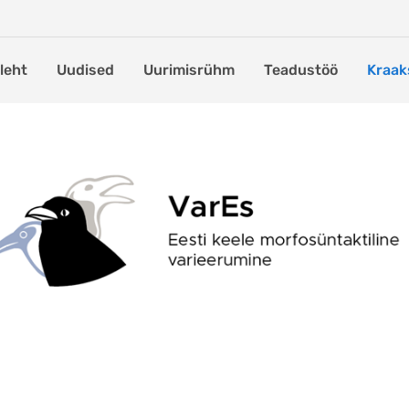
leht
Uudised
Uurimisrühm
Teadustöö
Kraak