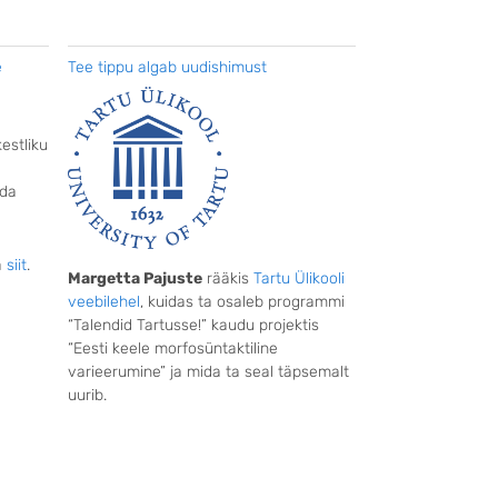
e
Tee tippu algab uudishimust
kestliku
ada
a
siit
.
Margetta Pajuste
rääkis
Tartu Ülikooli
veebilehel
, kuidas ta osaleb programmi
“Talendid Tartusse!” kaudu projektis
“Eesti keele morfosüntaktiline
varieerumine” ja mida ta seal täpsemalt
uurib.