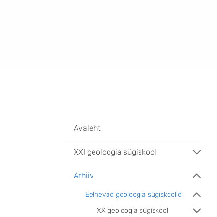
XVI sügiskooli ajakava
Avaleht
XXI geoloogia sügiskool
Arhiiv
Eelnevad geoloogia sügiskoolid
XX geoloogia sügiskool