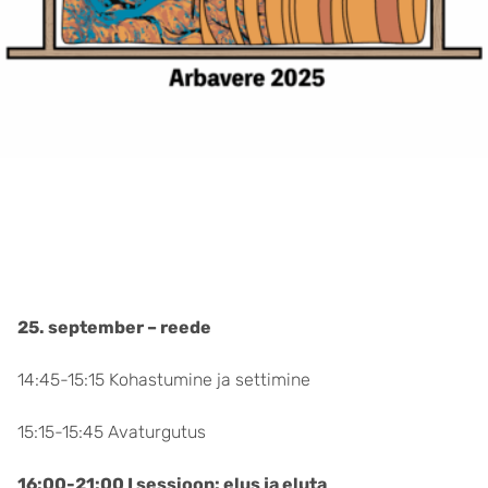
25. september – reede
14:45-15:15 Kohastumine ja settimine
15:15-15:45 Avaturgutus
16:00-21:00 I sessioon: elus ja eluta