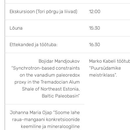
Ekskursioon (Tori põrgu ja liivad)
12:00
Lõuna
15:30
Ettekanded ja töötuba:
16:30
Bojidar Mandjoukov
Marko Kabeli töötu
“Synchrotron-based constraints
“Puursüdamike
on the vanadium paleoredox
meistriklass”.
proxy in the Tremadocian Alum
Shale of Northeast Estonia,
Baltic Paleobasin”
Johanna Maria Ojap “Soome lahe
raua-mangaani konkretsioonide
keemiline ja mineraloogiline