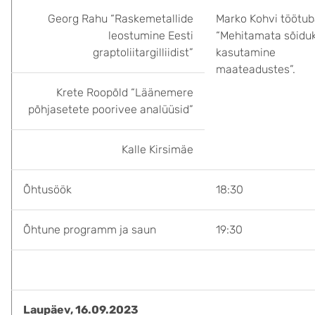
Georg Rahu “Raskemetallide
Marko Kohvi töötu
leostumine Eesti
“Mehitamata sõiduk
graptoliitargilliidist”
kasutamine
maateadustes”.
Krete Roopõld “Läänemere
põhjasetete poorivee analüüsid”
Kalle Kirsimäe
Õhtusöök
18:30
Õhtune programm ja saun
19:30
Laupäev, 16.09.2023