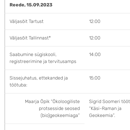
Reede, 15.09.2023
Väljasõit Tartust
12:00
Väljasõit Tallinnast*
12:00
Saabumine sügiskooli,
14:00
registreerimine ja tervitusamps
Sissejuhatus, ettekanded ja
15:00
töötuba:
Maarja Öpik “Ökoloogiliste
Sigrid Soomeri töö
protsesside seosed
“Käsi-Raman ja
(bio)geokeemiaga”
Geokeemia”.