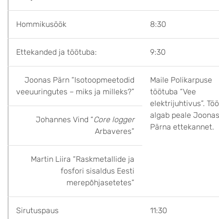
Hommikusöök
8:30
Ettekanded ja töötuba:
9:30
Joonas Pärn “Isotoopmeetodid
Maile Polikarpuse
veeuuringutes – miks ja milleks?”
töötuba “Vee
elektrijuhtivus”. Tö
algab peale Joona
Johannes Vind “
Core logger
Pärna ettekannet.
Arbaveres”
Martin Liira “Raskmetallide ja
fosfori sisaldus Eesti
merepõhjasetetes”
Sirutuspaus
11:30