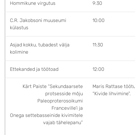
Hommikune virgutus
9:30
C.R. Jakobsoni muuseumi
10:00
külastus
Asjad kokku, tubadest välja
11:30
kolimine
Ettekanded ja töötoad
12:00
Kärt Paiste “Sekundaarsete
Maris Rattase tööt
protsesside mõju
“Kivide lihvimine”.
Paleoproterosoikumi
Franceville’i ja
Onega settebasseinide kivimitele
vajab tähelepanu”