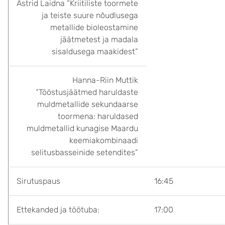
Astrid Laidna “Kriitiliste toormete
ja teiste suure nõudlusega
metallide bioleostamine
jäätmetest ja madala
sisaldusega maakidest”
Hanna-Riin Muttik
“Tööstusjäätmed haruldaste
muldmetallide sekundaarse
toormena: haruldased
muldmetallid kunagise Maardu
keemiakombinaadi
selitusbasseinide setendites”
Sirutuspaus
16:45
Ettekanded ja töötuba:
17:00