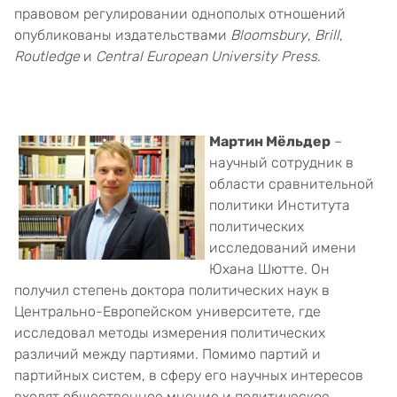
правовом регулировании однополых отношений
опубликованы издательствами
Bloomsbury
,
Brill
,
Routledge
и
Central European University Press
.
Мартин Мёльдер
–
научный сотрудник в
области сравнительной
политики Института
политических
исследований имени
Юхана Шютте. Он
получил степень доктора политических наук в
Центрально-Европейском университете, где
исследовал методы измерения политических
различий между партиями. Помимо партий и
партийных систем, в сферу его научных интересов
входят общественное мнение и политическое