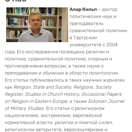
Алар Кильп
– доктор
политических наук и
преподаватель
сравнительной политики
в Тартуском
университете с 2004
года. Его исследования посвящены религии и
политике, сравнительной политике, спорным и
противоречивым вопросам, а также науке о
преподавании и обучении в области политологии.
Его статьи публиковались в таких научных журналах
как
Religion, State and Society, Religions, Society
Register, Studies in Church History, Occasional Papers
on Religion in Eastern Europe
, а также
Estonian Journal
of Military Studies
. Его статьи о религиозном
национализме, экстремизме, европейской
нормативной власти, религии и «мягкой силе»,
религиозном авторитете, евросекуляризме и