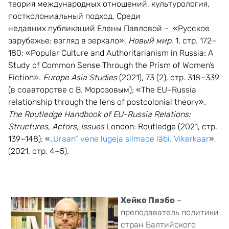
теория международных отношений, культурология,
постколониальный подход. Среди
недавних публикаций Елены Павловой – «Русское
зарубежье: взгляд в зеркало».
Новый мир
, 1,
стр
. 172–
180; «Popular Culture and Authoritarianism in Russia: A
Study of Common Sense Through the Prism of Women’s
Fiction».
Europe Asia Studies
(2021), 73 (2),
стр
. 318−339
(
в
соавторстве
с
В
.
Морозовым
); «The EU–Russia
relationship through the lens of postcolonial theory».
The Routledge Handbook of EU-Russia Relations:
Structures, Actors, Issues
London: Routledge (2021,
стр
.
139−148); «
„Uraan“ vene lugeja silmade läbi. Vikerkaar
»
,
(2021,
стр
. 4−5).
Хейко Пяэбо
–
преподаватель политики
стран Балтийского