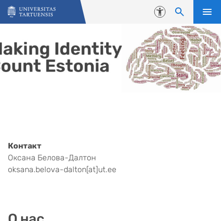
Skip to content
Accessibility
Контакт
Оксана Белова-Далтон
oksana.belova-dalton[at]ut.ee
О нас