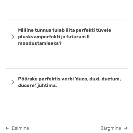
Milline tunnus tuleb liita perfekti tüvele
pluskvamperfekti ja futurum II
moodustamiseks?
Pöörake perfektis verbi ’duco, duxi, ductum,
ducere’, juhtima.
Eelmine
Järgmine