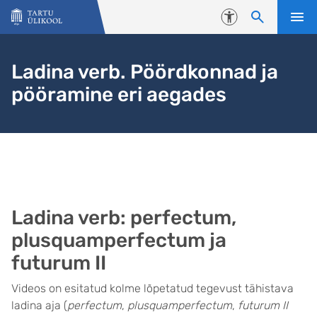
Liigu edasi põhisisu juurde
Juurdepääsetavus
Ladina verb. Pöördkonnad ja
pööramine eri aegades
Ladina verb: perfectum,
plusquamperfectum ja
futurum II
Videos on esitatud kolme lõpetatud tegevust tähistava
ladina aja (
perfectum
,
plusquamperfectum
,
futurum II