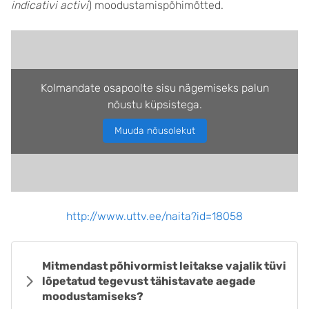
indicativi activi
) moodustamispõhimõtted.
Kolmandate osapoolte sisu nägemiseks palun
nõustu küpsistega.
Muuda nõusolekut
http://www.uttv.ee/naita?id=18058
Mitmendast põhivormist leitakse vajalik tüvi
lõpetatud tegevust tähistavate aegade
moodustamiseks?