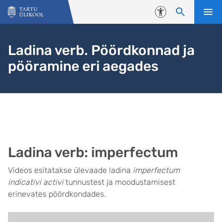
Liigu edasi põhisisu juurde
Juurdepääsetavus
Ladina verb. Pöördkonnad ja
pööramine eri aegades
Ladina verb: imperfectum
Videos esitatakse ülevaade ladina
imperfectum
indicativi activi
tunnustest ja moodustamisest
erinevates pöördkondades.