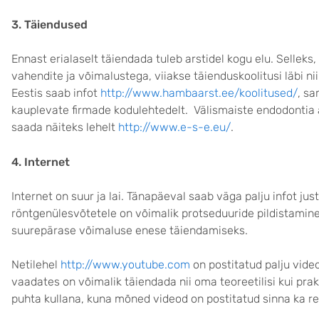
3. Täiendused
Ennast erialaselt täiendada tuleb arstidel kogu elu. Selleks,
vahendite ja võimalustega, viiakse täienduskoolitusi läbi ni
Eestis saab infot
http://www.hambaarst.ee/koolitused/
, s
kauplevate firmade kodulehtedelt. Välismaiste endodontia a
saada näiteks lehelt
http://www.e-s-e.eu/
.
4. Internet
Internet on suur ja lai. Tänapäeval saab väga palju infot ju
röntgenülesvõtetele on võimalik protseduuride pildistamine
suurepärase võimaluse enese täiendamiseks.
Netilehel
http://www.youtube.com
on postitatud palju vide
vaadates on võimalik täiendada nii oma teoreetilisi kui prakt
puhta kullana, kuna mõned videod on postitatud sinna ka r