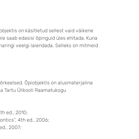
bjektis on käsitletud sellest vaid väikene
le saab edasisi õpinguid üles ehitada. Kuna
lmaringi veelgi laiendada. Selleks on mitmeid
õrkeelsed. Õpiobjektis on alusmaterjalina
 ka Tartu Ülikooli Raamatukogu
th ed., 2010;
tics”, 4th ed., 2006;
ed., 2007;