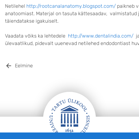
Netilehel
http://rootcanalanatomy.blogspot.com/
paikneb v
anatoomiast. Materjal on tasuta kättesaadav, valmistatud j
täiendatakse igakuiselt.
Vaadata võiks ka lehtedele
http://www.dentalindia.com/
j
ülevaatlikud, pidevalt uuenevad netilehed endodontiast huv
Eelmine