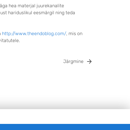
äga hea materjal juurekanalite
ust hariduslikul eesmärgil ning teda
a
http://www.theendoblog.com/
, mis on
itatutele.
Järgmine