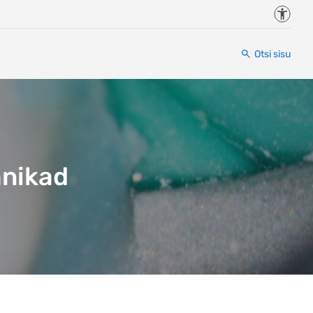
Juurde
Otsi sisu
hnikad