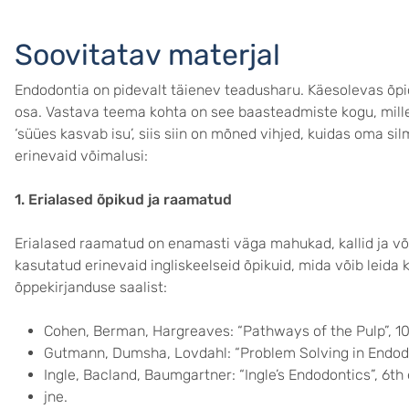
Soovitatav materjal
Endodontia on pidevalt täienev teadusharu. Käesolevas õpio
osa. Vastava teema kohta on see baasteadmiste kogu, mille
‘süües kasvab isu’, siis siin on mõned vihjed, kuidas oma si
erinevaid võimalusi:
1. Erialased õpikud ja raamatud
Erialased raamatud on enamasti väga mahukad, kallid ja võ
kasutatud erinevaid ingliskeelseid õpikuid, mida võib leida
õppekirjanduse saalist:
Cohen, Berman, Hargreaves: “Pathways of the Pulp”, 10
Gutmann, Dumsha, Lovdahl: “Problem Solving in Endodon
Ingle, Bacland, Baumgartner: “Ingle’s Endodontics”, 6th 
jne.