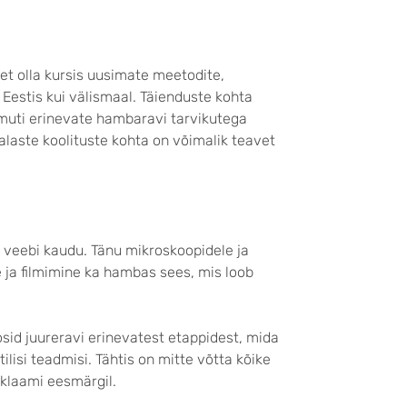
 et olla kursis uusimate meetodite,
i Eestis kui välismaal. Täienduste kohta
amuti erinevate hambaravi tarvikutega
laste koolituste kohta on võimalik teavet
st veebi kaudu. Tänu mikroskoopidele ja
 ja filmimine ka hambas sees, mis loob
osid juureravi erinevatest etappidest, mida
ilisi teadmisi. Tähtis on mitte võtta kõike
eklaami eesmärgil.