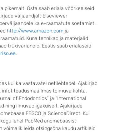
ja pikemalt. Osta saab eriala võõrkeelseid
irjade väljaandjalt Elseviewer
aberväljaandele ka e-raamatute soetamist.
hed
http://www.amazon.com
ja
d raamatuid. Kuna tehnikad ja materjalid
ad trükivariandid. Eestis saab erialaseid
riso.ee
.
des kui ka vastavatel netilehtedel. Ajakirjad
at infot teadusmaailmas toimuva kohta.
urnal of Endodontics” ja “International
 ning ilmuvad igakuiselt. Ajakirjade
andmebaase EBSCO ja ScienceDirect. Kui
atukogu lehel PubMed andmebaasist
on võimalik leida otsingsõna kaudu artikleid