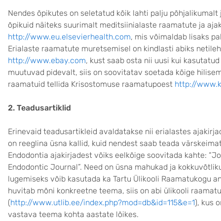
Nendes õpikutes on seletatud kõik lahti palju põhjalikumalt 
õpikuid näiteks suurimalt meditsiinialaste raamatute ja ajak
http://www.eu.elsevierhealth.com
, mis võimaldab lisaks p
Erialaste raamatute muretsemisel on kindlasti abiks netile
http://www.ebay.com
, kust saab osta nii uusi kui kasutatu
muutuvad pidevalt, siis on soovitatav soetada kõige hilisem
raamatuid tellida Krisostomuse raamatupoest
http://www.k
2. Teadusartiklid
Erinevaid teadusartikleid avaldatakse nii erialastes ajakirja
on reeglina üsna kallid, kuid nendest saab teada värskeim
Endodontia ajakirjadest võiks eelkõige soovitada kahte: “Jo
Endodontic Journal”. Need on üsna mahukad ja kokkuvõtlikud
lugemiseks võib kasutada ka Tartu Ülikooli Raamatukogu 
huvitab mõni konkreetne teema, siis on abi ülikooli raam
(
http://www.utlib.ee/index.php?mod=db&id=115&e=1
), kus 
vastava teema kohta aastate lõikes.