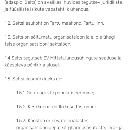
(edaspidi Selts) on avalikes huvides tegutsev juriidiliste
ja füüsiliste isikute vabatahtlik ühendus.
1.2. Seltsi asukoht on Tartu maakond, Tartu linn.
1.3. Selts on sõltumatu organisatsioon ja ei ole ühegi
teise organisatsiooni sektsioon.
1.4 Selts tegutseb EV Mittetulundusühingute seaduse ja
käesoleva põhikirja alusel.
1.5. Seltsi eesmärkideks on:
1.5.1. Geoteaduste populariseerimine;
1.5.2. Keskkonnateadlikkuse tõstmine;
1.5.3. Koostöö erinevate erialastes
organisatsioonidega, kõrgharidusasutuste, era- ja