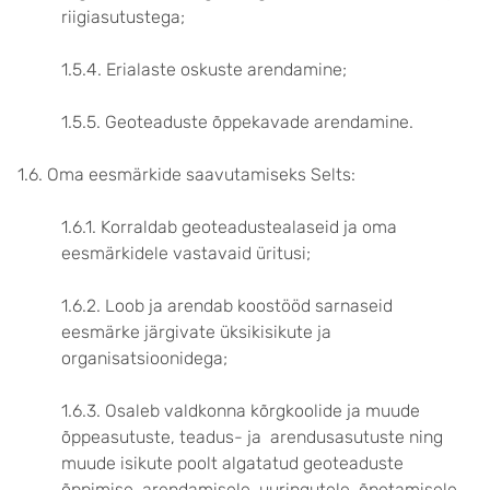
riigiasutustega;
1.5.4. Erialaste oskuste arendamine;
1.5.5. Geoteaduste õppekavade arendamine.
1.6. Oma eesmärkide saavutamiseks Selts:
1.6.1. Korraldab geoteadustealaseid ja oma
eesmärkidele vastavaid üritusi;
1.6.2. Loob ja arendab koostööd sarnaseid
eesmärke järgivate üksikisikute ja
organisatsioonidega;
1.6.3. Osaleb valdkonna kõrgkoolide ja muude
õppeasutuste, teadus- ja arendusasutuste ning
muude isikute poolt algatatud geoteaduste
õppimise arendamisele, uuringutele, õpetamisele