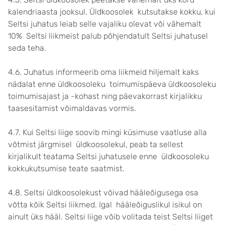
kalendriaasta jooksul. Üldkoosolek kutsutakse kokku, kui
Seltsi juhatus leiab selle vajaliku olevat või vähemalt
10% Seltsi liikmeist palub põhjendatult Seltsi juhatusel
seda teha.
4.6. Juhatus informeerib oma liikmeid hiljemalt kaks
nädalat enne üldkoosoleku toimumispäeva üldkoosoleku
toimumisajast ja -kohast ning päevakorrast kirjalikku
taasesitamist võimaldavas vormis.
4.7. Kui Seltsi liige soovib mingi küsimuse vaatluse alla
võtmist järgmisel üldkoosolekul, peab ta sellest
kirjalikult teatama Seltsi juhatusele enne üldkoosoleku
kokkukutsumise teate saatmist.
4.8. Seltsi üldkoosolekust võivad hääleõigusega osa
võtta kõik Seltsi liikmed. Igal hääleõiguslikul isikul on
ainult üks hääl. Seltsi liige võib volitada teist Seltsi liiget