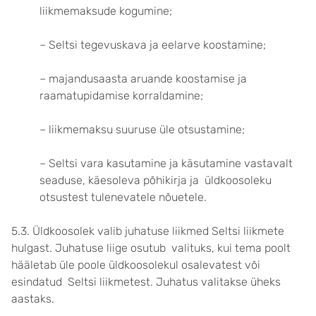
liikmemaksude kogumine;
– Seltsi tegevuskava ja eelarve koostamine;
– majandusaasta aruande koostamise ja
raamatupidamise korraldamine;
– liikmemaksu suuruse üle otsustamine;
– Seltsi vara kasutamine ja käsutamine vastavalt
seaduse, käesoleva põhikirja ja üldkoosoleku
otsustest tulenevatele nõuetele.
5.3. Üldkoosolek valib juhatuse liikmed Seltsi liikmete
hulgast. Juhatuse liige osutub valituks, kui tema poolt
hääletab üle poole üldkoosolekul osalevatest või
esindatud Seltsi liikmetest. Juhatus valitakse üheks
aastaks.