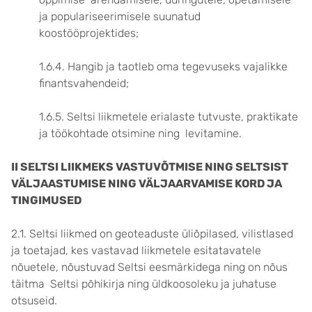
ja populariseerimisele suunatud
koostööprojektides;
1.6.4. Hangib ja taotleb oma tegevuseks vajalikke
finantsvahendeid;
1.6.5. Seltsi liikmetele erialaste tutvuste, praktikate
ja töökohtade otsimine ning levitamine.
II SELTSI LIIKMEKS VASTUVÕTMISE NING SELTSIST
VÄLJAASTUMISE NING VÄLJAARVAMISE KORD JA
TINGIMUSED
2.1. Seltsi liikmed on geoteaduste üliõpilased, vilistlased
ja toetajad, kes vastavad liikmetele esitatavatele
nõuetele, nõustuvad Seltsi eesmärkidega ning on nõus
täitma Seltsi põhikirja ning üldkoosoleku ja juhatuse
otsuseid.