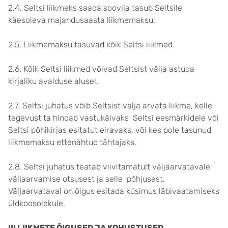
2.4. Seltsi liikmeks saada soovija tasub Seltsile
käesoleva majandusaasta liikmemaksu.
2.5. Liikmemaksu tasuvad kõik Seltsi liikmed.
2.6. Kõik Seltsi liikmed võivad Seltsist välja astuda
kirjaliku avalduse alusel.
2.7. Seltsi juhatus võib Seltsist välja arvata liikme, kelle
tegevust ta hindab vastukäivaks Seltsi eesmärkidele või
Seltsi põhikirjas esitatut eiravaks, või kes pole tasunud
liikmemaksu ettenähtud tähtajaks.
2.8. Seltsi juhatus teatab viivitamatult väljaarvatavale
väljaarvamise otsusest ja selle põhjusest.
Väljaarvataval on õigus esitada küsimus läbivaatamiseks
üldkoosolekule.
III LIIKMETE ÕIGUSED JA KOHUSTUSED