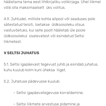
hääletama tema eest lihtkirjaliku volikirjaga. Ühel liikmel
võib olla maksimaalselt üks volitus.
4.9. Juhtudel, milliste kohta allpool või seaduses pole
sätestatud teisiti, loetakse üldkoosoleku otsus
vastuvõetuks, kui selle poolt hääletab üle poole
üldkoosolekul osalevatest või esindatud Seltsi
liikmetest.
V SELTSI JUHATUS
5.1. Seltsi igapäevast tegevust juhib ja esindab juhatus,
kuhu kuulub kolm kuni üheksa liiget.
5.2. Juhatuse pädevusse kuulub:
– Seltsi igapäevategevuse korraldamine;
– Seltsi liikmete arvestuse pidamine ja