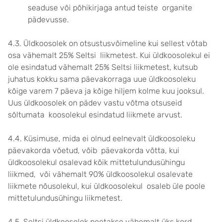
seaduse või põhikirjaga antud teiste organite
pädevusse.
4.3. Üldkoosolek on otsustusvõimeline kui sellest võtab
osa vähemalt 25% Seltsi liikmetest. Kui üldkoosolekul ei
ole esindatud vähemalt 25% Seltsi liikmetest, kutsub
juhatus kokku sama päevakorraga uue üldkoosoleku
kõige varem 7 päeva ja kõige hiljem kolme kuu jooksul.
Uus üldkoosolek on pädev vastu võtma otsuseid
sõltumata koosolekul esindatud liikmete arvust.
4.4. Küsimuse, mida ei olnud eelnevalt üldkoosoleku
päevakorda võetud, võib päevakorda võtta, kui
üldkoosolekul osalevad kõik mittetulundusühingu
liikmed, või vähemalt 90% üldkoosolekul osalevate
liikmete nõusolekul, kui üldkoosolekul osaleb üle poole
mittetulundusühingu liikmetest.
4.5. Seltsi üldkoosolek peetakse vähemalt üks kord