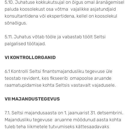
5.10. Juhatuse kokkukutsujal on õigus omal äranägemisel
paluda koosolekust osa võtma vajalikke asjatundjaid
konsultantidena või ekspertidena, kellel on koosolekul
sõnaõigus.
5.11. Juhatus võtab tööle ja vabastab töölt Seltsi
palgalised töötajad.
VI KONTROLLORGANID
6.1 Kontrolli Seltsi finantsmajandusliku tegevuse üle
teostab revident, kes fikseerib omapoolse aruande
raamatupidamise kohta Seltsis vastavalt vajadusele.
VII MAJANDUSTEGEVUS
7.1. Seltsi majandusaasta on 1. jaanuarist 31. detsembrini.
Majandusliku tegevuse aruanne möödunud aasta kohta
tuleb teha liikmetele tutvumiseks kättesaadavaks