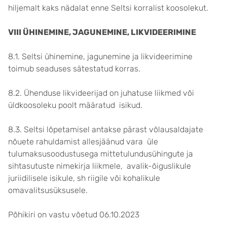
hiljemalt kaks nädalat enne Seltsi korralist koosolekut.
VIII ÜHINEMINE, JAGUNEMINE, LIKVIDEERIMINE
8.1. Seltsi ühinemine, jagunemine ja likvideerimine
toimub seaduses sätestatud korras.
8.2. Ühenduse likvideerijad on juhatuse liikmed või
üldkoosoleku poolt määratud isikud.
8.3. Seltsi lõpetamisel antakse pärast võlausaldajate
nõuete rahuldamist allesjäänud vara üle
tulumaksusoodustusega mittetulundusühingute ja
sihtasutuste nimekirja liikmele, avalik-õiguslikule
juriidilisele isikule, sh riigile või kohalikule
omavalitsusüksusele.
Põhikiri on vastu võetud 06.10.2023