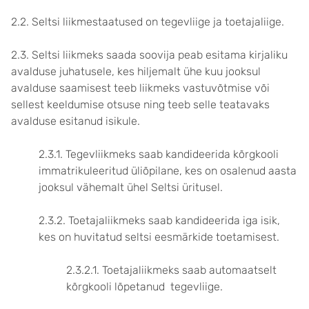
2.2. Seltsi liikmestaatused on tegevliige ja toetajaliige.
2.3. Seltsi liikmeks saada soovija peab esitama kirjaliku
avalduse juhatusele, kes hiljemalt ühe kuu jooksul
avalduse saamisest teeb liikmeks vastuvõtmise või
sellest keeldumise otsuse ning teeb selle teatavaks
avalduse esitanud isikule.
2.3.1. Tegevliikmeks saab kandideerida kõrgkooli
immatrikuleeritud üliõpilane, kes on osalenud aasta
jooksul vähemalt ühel Seltsi üritusel.
2.3.2. Toetajaliikmeks saab kandideerida iga isik,
kes on huvitatud seltsi eesmärkide toetamisest.
2.3.2.1. Toetajaliikmeks saab automaatselt
kõrgkooli lõpetanud tegevliige.