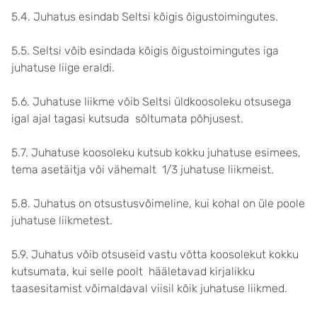
5.4. Juhatus esindab Seltsi kõigis õigustoimingutes.
5.5. Seltsi võib esindada kõigis õigustoimingutes iga
juhatuse liige eraldi.
5.6. Juhatuse liikme võib Seltsi üldkoosoleku otsusega
igal ajal tagasi kutsuda sõltumata põhjusest.
5.7. Juhatuse koosoleku kutsub kokku juhatuse esimees,
tema asetäitja või vähemalt 1/3 juhatuse liikmeist.
5.8. Juhatus on otsustusvõimeline, kui kohal on üle poole
juhatuse liikmetest.
5.9. Juhatus võib otsuseid vastu võtta koosolekut kokku
kutsumata, kui selle poolt hääletavad kirjalikku
taasesitamist võimaldaval viisil kõik juhatuse liikmed.