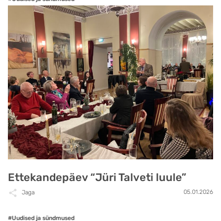
Ettekandepäev “Jüri Talveti luule”
05.01.2026
Jaga
#Uudised ja sündmused