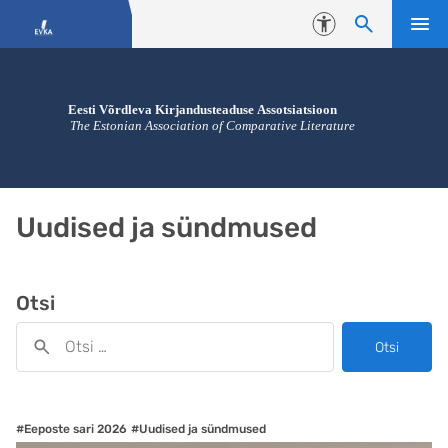
Liigu edasi põhisisu juurde
Juurdepääsetavus
Uudised ja sündmused
Otsi
Otsi
#Eeposte sari 2026
#Uudised ja sündmused