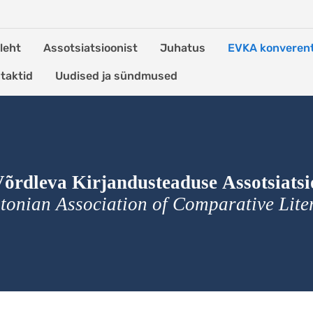
leht
Assotsiatsioonist
Juhatus
EVKA konverent
taktid
Uudised ja sündmused