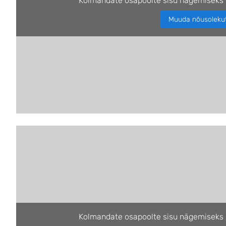
Kolmandate osapoolte sisu nägemiseks 
Muuda nõusoleku
Kolmandate osapoolte sisu nägemiseks 