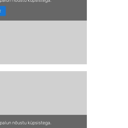
palun nõustu küpsistega.
t
palun nõustu küpsistega.