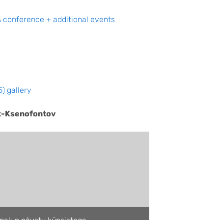
conference + additional events
) gallery
ck-Ksenofontov