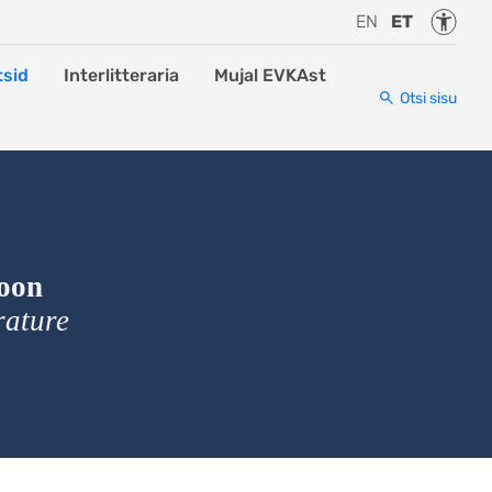
Juurde
EN
ET
sid
Interlitteraria
Mujal EVKAst
Otsi sisu