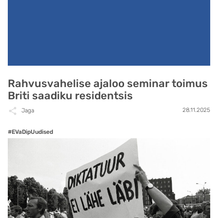
Rahvusvahelise ajaloo seminar toimus
Briti saadiku residentsis
28.11.2025
Jaga
#EVaDipUudised