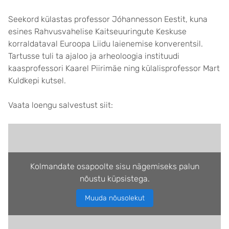
Seekord külastas professor Jóhannesson Eestit, kuna
esines Rahvusvahelise Kaitseuuringute Keskuse
korraldataval Euroopa Liidu laienemise konverentsil.
Tartusse tuli ta ajaloo ja arheoloogia instituudi
kaasprofessori Kaarel Piirimäe ning külalisprofessor Mart
Kuldkepi kutsel.
Vaata loengu salvestust siit:
Kolmandate osapoolte sisu nägemiseks palun
nõustu küpsistega.
Muuda nõusolekut