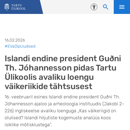
Liigu edasi põhisisu juurde
Juurdepääsetavus
16.02.2026
#EVaDipUudised
Islandi endine president Guðni
Th. Jóhannesson pidas Tartu
Ülikoolis avaliku loengu
väikeriikide tähtsusest
16. veebruaril esines Islandi endine president Guðni Th.
Jóhannesson ajaloo ja arheoloogia instituudis (Jakobi 2–
226) ingliskeelse avaliku loenguga „Kas väikeriigid on
olulised? Islandi hiljutiste kogemuste analüüs koos
isiklike mõtisklustega“.