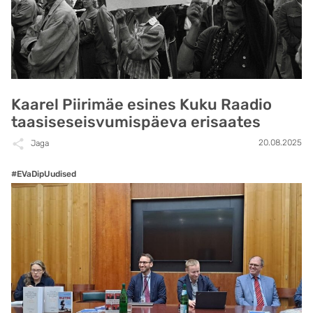
Kaarel Piirimäe esines Kuku Raadio
taasiseseisvumispäeva erisaates
20.08.2025
Jaga
#EVaDipUudised