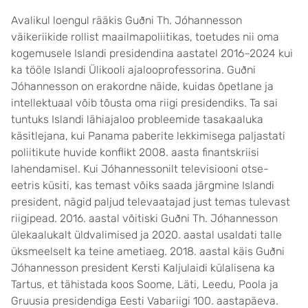
Avalikul loengul rääkis Guðni Th. Jóhannesson
väikeriikide rollist maailmapoliitikas, toetudes nii oma
kogemusele Islandi presidendina aastatel 2016–2024 kui
ka tööle Islandi Ülikooli ajalooprofessorina. Guðni
Jóhannesson on erakordne näide, kuidas õpetlane ja
intellektuaal võib tõusta oma riigi presidendiks. Ta sai
tuntuks Islandi lähiajaloo probleemide tasakaaluka
käsitlejana, kui Panama paberite lekkimisega paljastati
poliitikute huvide konflikt 2008. aasta finantskriisi
lahendamisel. Kui Jóhannessonilt televisiooni otse-
eetris küsiti, kas temast võiks saada järgmine Islandi
president, nägid paljud televaatajad just temas tulevast
riigipead. 2016. aastal võitiski Guðni Th. Jóhannesson
ülekaalukalt üldvalimised ja 2020. aastal usaldati talle
üksmeelselt ka teine ametiaeg. 2018. aastal käis Guðni
Jóhannesson president Kersti Kaljulaidi külalisena ka
Tartus, et tähistada koos Soome, Läti, Leedu, Poola ja
Gruusia presidendiga Eesti Vabariigi 100. aastapäeva.