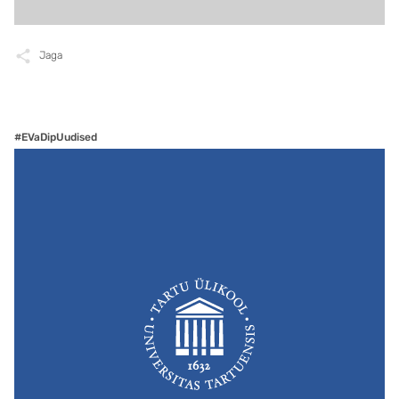
Jaga
#EVaDipUudised