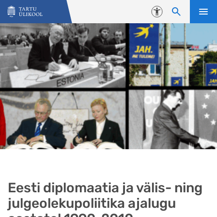
Liigu edasi põhisisu juurde
Juurdepääsetavus
Eesti diplomaatia ja välis- ning
julgeolekupoliitika ajalugu