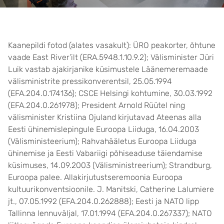
Kaanepildi fotod (alates vasakult): ÜRO peakorter, õhtune
vaade East River’ilt (ERA.5948.1.10.9.2); Välisminister Jüri
Luik vastab ajakirjanike küsimustele Läänemeremaade
välisministrite pressikonverentsil, 25.05.1994
(EFA.204.0.174136); CSCE Helsingi kohtumine, 30.03.1992
(EFA.204.0.261978); President Arnold Rüütel ning
välisminister Kristiina Ojuland kirjutavad Ateenas alla
Eesti ühinemislepingule Euroopa Liiduga, 16.04.2003
(Välisministeerium); Rahvahääletus Euroopa Liiduga
ühinemise ja Eesti Vabariigi põhiseaduse täiendamise
küsimuses, 14.09.2003 (Välisministreerium); Strandburg,
Euroopa palee. Allakirjutustseremoonia Euroopa
kultuurikonventsioonile. J. Manitski, Catherine Lalumiere
jt., 07.05.1992 (EFA.204.0.262888); Eesti ja NATO lipp
Tallinna lennuväljal, 17.01.1994 (EFA.204.0.267337); NATO