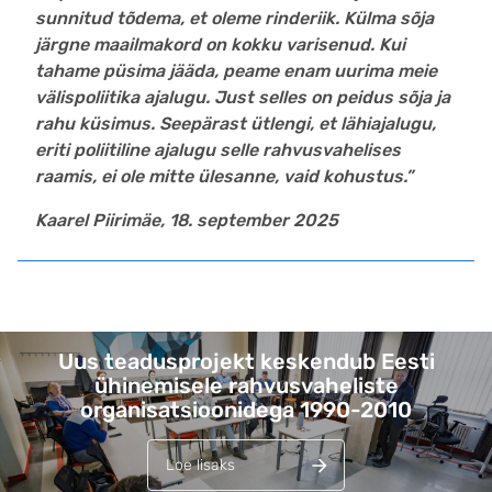
sunnitud tõdema, et oleme rinderiik. Külma sõja
järgne maailmakord on kokku varisenud. Kui
tahame püsima jääda, peame enam uurima meie
välispoliitika ajalugu. Just selles on peidus sõja ja
rahu küsimus. Seepärast ütlengi, et lähiajalugu,
eriti poliitiline ajalugu selle rahvusvahelises
raamis, ei ole mitte ülesanne, vaid kohustus.”
Kaarel Piirimäe, 18. september 2025
Lehed
Uus teadusprojekt keskendub Eesti
ühinemisele rahvusvaheliste
organisatsioonidega 1990-2010
Loe lisaks