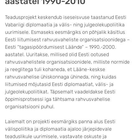
aastatel 1990-2010
Teadusprojekt keskendub iseseisvuse taastanud Eesti
Vabariigi diplomaatia ja välis- ning julgeolekupoliitika
uurimisele. Esmaseks eesmärgiks on põhjalik käsitlus
Eesti liitumisest rahvusvaheliste organisatsioonidega –
Eesti “tagasipöördumisest Läände” – 1990.-2000.
aastatel. Uuritakse, millised olid Eesti ootused
rahvusvahelistele organisatsioonidele, milliste normide
ja reeglitega tuli kohaneda, et Lääne-keskse
rahvusvahelise ühiskonnaga ühineda, ning kuidas
liitumised mõjutasid Eesti diplomaatiat, välis- ja
julgeolekupoliitikat. Täpsemalt vaadeldakse Eesti
õppimisprotsessi iga tähtsama rahvusvahelise
organisatsiooni puhul.
Laiemalt on projekti eesmärgiks panna alus Eesti
välispoliitika ja diplomaatia ajaloo järjepidevale
teaduslikule uurimisele, vastavate oskuste ja