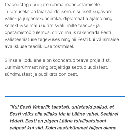
teadmistega uurijate rühma moodustamisele.
Tulemuseks on laiahaardelisem, sisuliselt sügavam
välis- ja julgeolekupoliitika, diplomaatia ajaloo ning
kollektiivse mälu uurimisväli, mille teadus- ja
õpetamistöö tulemusi on võimalik rakendada Eesti
välisteenistuse tegevuses ning nii Eesti kui välismaise
avalikkuse teadlikkuse tõstmisel.
Siinsele kodulehele on koondatud teave projektist,
uurimisrühmast ning projektiga seotud uudistest,
sündmustest ja publikatsioonidest.
“Kui Eesti Vabariik taastati, unistasid paljud, et
Eesti võiks olla sillaks Ida ja Lääne vahel. Seejärel
tõdeti, Eesti on pigem Lääne tsivilisatsiooni
eelpost kui sild. Kolm aastakümmet hiljem oleme