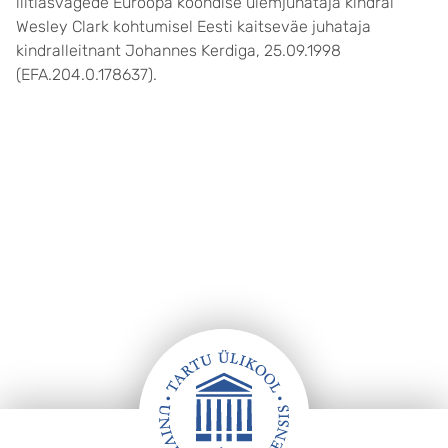
liitlasvägede Euroopa koondise ülemjuhataja kindral
Wesley Clark kohtumisel Eesti kaitseväe juhataja
kindralleitnant Johannes Kerdiga, 25.09.1998
(EFA.204.0.178637).